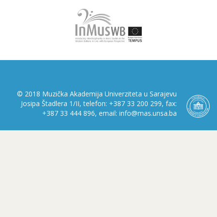
© 2018 Muzička Akademija Univerziteta u Sarajevu
Josipa Štadlera 1/II, telefon: +387 33 200 299, fax:
+387 33 444 896, email: info@mas.unsa.ba