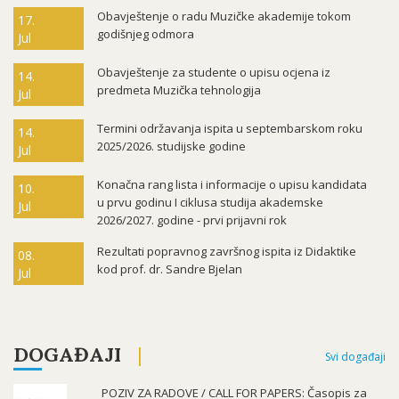
Obavještenje o radu Muzičke akademije tokom
17.
godišnjeg odmora
Jul
Obavještenje za studente o upisu ocjena iz
14.
predmeta Muzička tehnologija
Jul
Termini održavanja ispita u septembarskom roku
14.
2025/2026. studijske godine
Jul
Konačna rang lista i informacije o upisu kandidata
10.
u prvu godinu I ciklusa studija akademske
Jul
2026/2027. godine - prvi prijavni rok
Rezultati popravnog završnog ispita iz Didaktike
08.
kod prof. dr. Sandre Bjelan
Jul
DOGAĐAJI
Svi događaji
POZIV ZA RADOVE / CALL FOR PAPERS: Časopis za