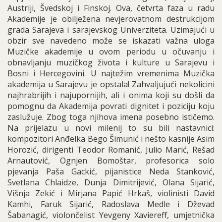
Austriji, Švedskoj i Finskoj. Ova, četvrta faza u radu
Akademije je obilježena nevjerovatnom destrukcijom
grada Sarajeva i sarajevskog Univerziteta. Uzimajući u
obzir sve navedeno može se iskazati važna uloga
Muzičke akademije u ovom periodu u očuvanju i
obnavljanju muzičkog života i kulture u Sarajevu i
Bosni i Hercegovini. U najtežim vremenima Muzička
akademija u Sarajevu je opstala! Zahvaljujući nekolicini
najhrabrijih i najupornijih, ali i onima koji su došli da
pomognu da Akademija povrati dignitet i poziciju koju
zaslužuje. Zbog toga njihova imena posebno ističemo.
Na prijelazu u novi milenij to su bili nastavnici:
kompozitori Anđelka Bego Šimunić i nešto kasnije Asim
Horozić, dirigenti Teodor Romanić, Julio Marić, Rešad
Arnautović, Ognjen Bomoštar, profesorica solo
pjevanja Paša Gackić, pijanistice Neda Stanković,
Svetlana Chlaidze, Dunja Dimitrijević, Olana Sijarić,
Višnja Zekić i Mirjana Papić Hrkaš, violinisti David
Kamhi, Faruk Sijarić, Radoslava Medle i Dževad
Šabanagić, violončelist Yevgeny Xaviereff, umjetnička