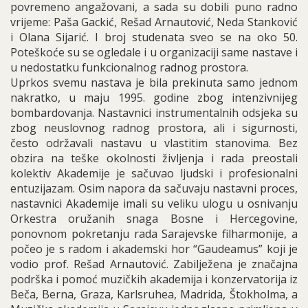
povremeno angažovani, a sada su dobili puno radno
vrijeme: Paša Gackić, Rešad Arnautović, Neda Stanković
i Olana Sijarić. I broj studenata sveo se na oko 50.
Poteškoće su se ogledale i u organizaciji same nastave i
u nedostatku funkcionalnog radnog prostora.
Uprkos svemu nastava je bila prekinuta samo jednom
nakratko, u maju 1995. godine zbog intenzivnijeg
bombardovanja. Nastavnici instrumentalnih odsjeka su
zbog neuslovnog radnog prostora, ali i sigurnosti,
često održavali nastavu u vlastitim stanovima. Bez
obzira na teške okolnosti življenja i rada preostali
kolektiv Akademije je sačuvao ljudski i profesionalni
entuzijazam. Osim napora da sačuvaju nastavni proces,
nastavnici Akademije imali su veliku ulogu u osnivanju
Orkestra oružanih snaga Bosne i Hercegovine,
ponovnom pokretanju rada Sarajevske filharmonije, a
počeo je s radom i akademski hor “Gaudeamus” koji je
vodio prof. Rešad Arnautović. Zabilježena je značajna
podrška i pomoć muzičkih akademija i konzervatorija iz
Beča, Berna, Graza, Karlsruhea, Madrida, Štokholma, a