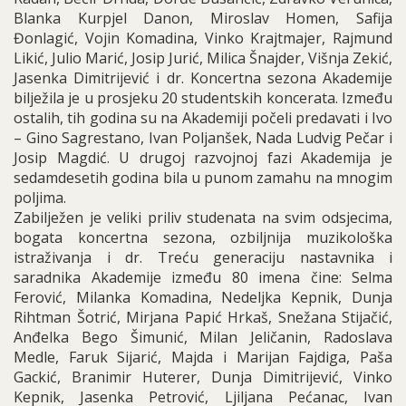
Blanka Kurpjel Danon, Miroslav Homen, Safija
Đonlagić, Vojin Komadina, Vinko Krajtmajer, Rajmund
Likić, Julio Marić, Josip Jurić, Milica Šnajder, Višnja Zekić,
Jasenka Dimitrijević i dr. Koncertna sezona Akademije
bilježila je u prosjeku 20 studentskih koncerata. Između
ostalih, tih godina su na Akademiji počeli predavati i Ivo
– Gino Sagrestano, Ivan Poljanšek, Nada Ludvig Pečar i
Josip Magdić. U drugoj razvojnoj fazi Akademija je
sedamdesetih godina bila u punom zamahu na mnogim
poljima.
Zabilježen je veliki priliv studenata na svim odsjecima,
bogata koncertna sezona, ozbiljnija muzikološka
istraživanja i dr. Treću generaciju nastavnika i
saradnika Akademije između 80 imena čine: Selma
Ferović, Milanka Komadina, Nedeljka Kepnik, Dunja
Rihtman Šotrić, Mirjana Papić Hrkaš, Snežana Stijačić,
Anđelka Bego Šimunić, Milan Jeličanin, Radoslava
Medle, Faruk Sijarić, Majda i Marijan Fajdiga, Paša
Gackić, Branimir Huterer, Dunja Dimitrijević, Vinko
Kepnik, Jasenka Petrović, Ljiljana Pećanac, Ivan