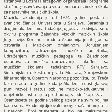
ustanova u Bosni i Hercegovini organizirala i programe
stručnog usavršavanja u vidu seminara i zimskih škola
za nastavnike muzičkih škola.
Muzička akademija je od 1974. godine postala i
zvanično članica Univerziteta u Sarajevu. Saradnja s
drugim akademijama tadašnje Jugoslavije odvijala se u
okviru programa Zajednice visokih muzičkih škola
Jugoslavije. Korisnu saradnju Akademija je tih godina
ostvarila s Muzičkom omladinom, Udruženjem
kompozitora, Udruženjem muzičkih umjetnika,
Udruženjem muzičkih pedagoga te Zajednicom
ustanova za muzičko obrazovanje. Također i sa
muzičkim školama, tadašnjom RTV Sarajevo,
Simfonijskim orkestrom grada Mostara, Sarajevskom
filharmonijom, Operom Narodnog pozorišta, itd. Treća
faza u radu su godine kada je Akademija dostigla svoj
puni razvoj i status ozbiljne muzičko-edukativne i
umjetničke institucije u prethodnoj zajedničkoj državi.
Osamdesete su godine velikog uzleta na svim poljima
kada su na Akademiji djelovali mnogi značajni umjetnici
i naučnici. Broj studenata je bio na maksimumu