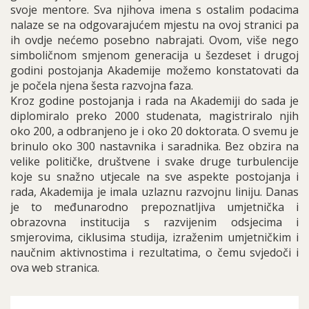
svoje mentore. Sva njihova imena s ostalim podacima
nalaze se na odgovarajućem mjestu na ovoj stranici pa
ih ovdje nećemo posebno nabrajati. Ovom, više nego
simboličnom smjenom generacija u šezdeset i drugoj
godini postojanja Akademije možemo konstatovati da
je počela njena šesta razvojna faza.
Kroz godine postojanja i rada na Akademiji do sada je
diplomiralo preko 2000 studenata, magistriralo njih
oko 200, a odbranjeno je i oko 20 doktorata. O svemu je
brinulo oko 300 nastavnika i saradnika. Bez obzira na
velike političke, društvene i svake druge turbulencije
koje su snažno utjecale na sve aspekte postojanja i
rada, Akademija je imala uzlaznu razvojnu liniju. Danas
je to međunarodno prepoznatljiva umjetnička i
obrazovna institucija s razvijenim odsjecima i
smjerovima, ciklusima studija, izraženim umjetničkim i
naučnim aktivnostima i rezultatima, o čemu svjedoči i
ova web stranica.