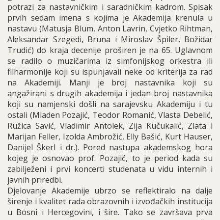
potrazi za nastavničkim i saradničkim kadrom. Spisak
prvih sedam imena s kojima je Akademija krenula u
nastavu (Matusja Blum, Anton Lavrin, Cvjetko Rihtman,
Aleksandar Szegedi, Bruna i Miroslav Špiler, Božidar
Trudić) do kraja decenije proširen je na 65. Uglavnom
se radilo o muzičarima iz simfonijskog orkestra ili
filharmonije koji su ispunjavali neke od kriterija za rad
na Akademiji. Manji je broj nastavnika koji su
angažirani s drugih akademija i jedan broj nastavnika
koji su namjenski došli na sarajevsku Akademiju i tu
ostali (Mladen Pozajić, Teodor Romanić, Vlasta Debelić,
Ružica Savić, Vladimir Antolek, Zija Kučukalić, Zlata i
Marijan Feller, Izolda Ambrožić, Elly Bašić, Kurt Hauser,
Danijel Škerl i dr.). Pored nastupa akademskog hora
kojeg je osnovao prof. Pozajić, to je period kada su
zabilježeni i prvi koncerti studenata u vidu internih i
javnih priredbi.
Djelovanje Akademije ubrzo se reflektiralo na dalje
širenje i kvalitet rada obrazovnih i izvođačkih institucija
u Bosni i Hercegovini, i šire. Tako se završava prva