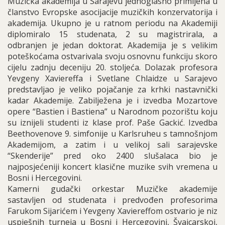
Muzička akademija u Sarajevu jednoglasno primljena u
članstvo Evropske asocijacije muzičkih konzervatorija i
akademija. Ukupno je u ratnom periodu na Akademiji
diplomiralo 15 studenata, 2 su magistrirala, a
odbranjen je jedan doktorat. Akademija je s velikim
poteškoćama ostvarivala svoju osnovnu funkciju skoro
cijelu zadnju deceniju 20. stoljeća. Dolazak profesora
Yevgeny Xaviereffa i Svetlane Chlaidze u Sarajevo
predstavljao je veliko pojačanje za krhki nastavnički
kadar Akademije. Zabilježena je i izvedba Mozartove
opere “Bastien i Bastiena” u Narodnom pozorištu koju
su iznijeli studenti iz klase prof. Paše Gackić. Izvedba
Beethovenove 9. simfonije u Karlsruheu s tamnošnjom
Akademijom, a zatim i u velikoj sali sarajevske
“Skenderije” pred oko 2400 slušalaca bio je
najposjećeniji koncert klasične muzike svih vremena u
Bosni i Hercegovini.
Kamerni gudački orkestar Muzičke akademije
sastavljen od studenata i predvođen profesorima
Farukom Sijarićem i Yevgeny Xaviereffom ostvario je niz
uspješnih turneja u Bosni i Hercegovini, Švajcarskoj,