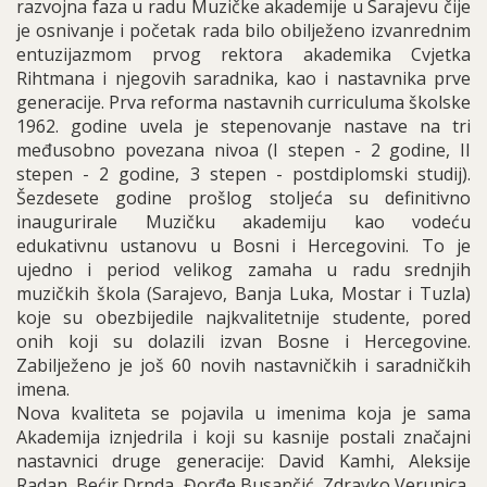
razvojna faza u radu Muzičke akademije u Sarajevu čije
je osnivanje i početak rada bilo obilježeno izvanrednim
entuzijazmom prvog rektora akademika Cvjetka
Rihtmana i njegovih saradnika, kao i nastavnika prve
generacije. Prva reforma nastavnih curriculuma školske
1962. godine uvela je stepenovanje nastave na tri
međusobno povezana nivoa (I stepen - 2 godine, II
stepen - 2 godine, 3 stepen - postdiplomski studij).
Šezdesete godine prošlog stoljeća su definitivno
inaugurirale Muzičku akademiju kao vodeću
edukativnu ustanovu u Bosni i Hercegovini. To je
ujedno i period velikog zamaha u radu srednjih
muzičkih škola (Sarajevo, Banja Luka, Mostar i Tuzla)
koje su obezbijedile najkvalitetnije studente, pored
onih koji su dolazili izvan Bosne i Hercegovine.
Zabilježeno je još 60 novih nastavničkih i saradničkih
imena.
Nova kvaliteta se pojavila u imenima koja je sama
Akademija iznjedrila i koji su kasnije postali značajni
nastavnici druge generacije: David Kamhi, Aleksije
Radan, Bećir Drnda, Đorđe Busančić, Zdravko Verunica,