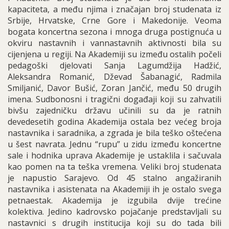
kapaciteta, a među njima i značajan broj studenata iz
Srbije, Hrvatske, Crne Gore i Makedonije. Veoma
bogata koncertna sezona i mnoga druga postignuća u
okviru nastavnih i vannastavnih aktivnosti bila su
cijenjena u regiji. Na Akademiji su između ostalih počeli
pedagoški djelovati Sanja Lagumdžija Hadžić,
Aleksandra Romanić, Dževad Šabanagić, Radmila
Smiljanić, Davor Bušić, Zoran Jančić, među 50 drugih
imena. Sudbonosni i tragični događaji koji su zahvatili
bivšu zajedničku državu učinili su da je ratnih
devedesetih godina Akademija ostala bez većeg broja
nastavnika i saradnika, a zgrada je bila teško oštećena
u šest navrata. Jednu “rupu” u zidu između koncertne
sale i hodnika uprava Akademije je ustaklila i sačuvala
kao pomen na ta teška vremena. Veliki broj studenata
je napustio Sarajevo. Od 45 stalno angažiranih
nastavnika i asistenata na Akademiji ih je ostalo svega
petnaestak. Akademija je izgubila dvije trećine
kolektiva. Jedino kadrovsko pojačanje predstavljali su
nastavnici s drugih institucija koji su do tada bili