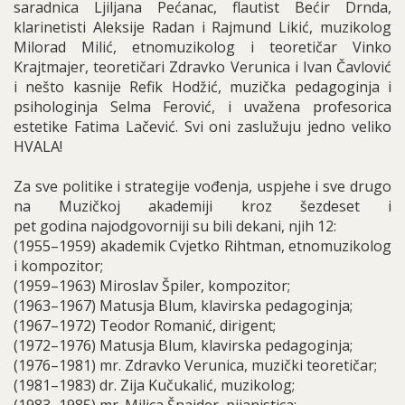
saradnica Ljiljana Pećanac, flautist Bećir Drnda,
klarinetisti Aleksije Radan i Rajmund Likić, muzikolog
Milorad Milić, etnomuzikolog i teoretičar Vinko
Krajtmajer, teoretičari Zdravko Verunica i Ivan Čavlović
i nešto kasnije Refik Hodžić, muzička pedagoginja i
psihologinja Selma Ferović, i uvažena profesorica
estetike Fatima Lačević. Svi oni zaslužuju jedno veliko
HVALA!
Za sve politike i strategije vođenja, uspjehe i sve drugo
na Muzičkoj akademiji kroz šezdeset i
pet godina najodgovorniji su bili dekani, njih 12:
(1955–1959) akademik Cvjetko Rihtman, etnomuzikolog
i kompozitor;
(1959–1963) Miroslav Špiler, kompozitor;
(1963–1967) Matusja Blum, klavirska pedagoginja;
(1967–1972) Teodor Romanić, dirigent;
(1972–1976) Matusja Blum, klavirska pedagoginja;
(1976–1981) mr. Zdravko Verunica, muzički teoretičar;
(1981–1983) dr. Zija Kučukalić, muzikolog;