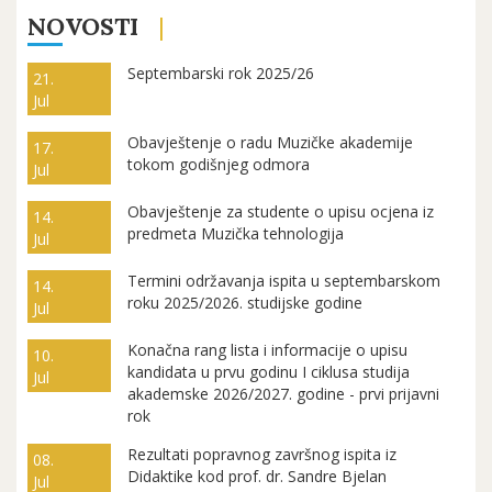
NOVOSTI
Septembarski rok 2025/26
21.
Jul
Obavještenje o radu Muzičke akademije
17.
tokom godišnjeg odmora
Jul
Obavještenje za studente o upisu ocjena iz
14.
predmeta Muzička tehnologija
Jul
Termini održavanja ispita u septembarskom
14.
roku 2025/2026. studijske godine
Jul
Konačna rang lista i informacije o upisu
10.
kandidata u prvu godinu I ciklusa studija
Jul
akademske 2026/2027. godine - prvi prijavni
rok
Rezultati popravnog završnog ispita iz
08.
Didaktike kod prof. dr. Sandre Bjelan
Jul