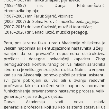
(1983–1985) mr. Milica Šnajder, pijanistica;
(1985–1987) mr. Dunja Rihtman-Šotrić,
etnomuzikologinja;
(1987–2003) mr. Faruk Sijarić, violinist;
(2003–2007) dr. Selma Ferović, muzička pedagoginja;
(2007–2016) dr. Ivan Čavlović, muzički teoretičar;
(2016–2020) dr. Senad Kazić, muzički pedagog.
Peta, poslijeratna faza u radu Akademije obilježena je
velikim naporima ali i entuzijazmom nastavnika u želji i
namjeri da se prevaziđe neposredna destruktivna
prošlost i dosegne nekadašnji kapacitet. Zbog
nemogućnosti kontinuiranog priliva mladih saradnika
stvorena je velika generacijska razlika. Naime, u vrijeme
kad su na Akademiju ponovo počeli pristizati asistenti,
svi gore pobrojani su već bili u zvanju redovnih
profesora. Iako su uloženi veliki napori za normalno
funkcioniranje prevenstveno nastavnog procesa, veliki
generacijski jaz se dugo osjećao.
Danas Akademiju vodi nova, mlađa
generacija profesora koji su kao asistenti stasavali uz