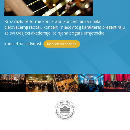
Kroz različite forme koncerata (koncerti ansambala,
cjelovečernji recitali, koncerti mješovitog karaktera) prezentiraju
se svi Odsjeci akademije, te njena bogata umjetnička i
koncertna aktivnost.
Koncertna sezona