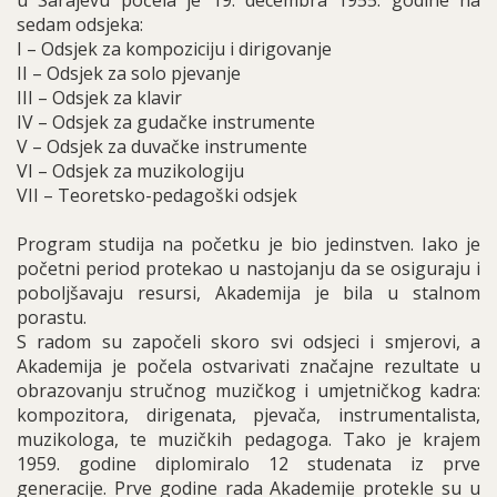
u Sarajevu počela je 19. decembra 1955. godine na
sedam odsjeka:
I – Odsjek za kompoziciju i dirigovanje
II – Odsjek za solo pjevanje
III – Odsjek za klavir
IV – Odsjek za gudačke instrumente
V – Odsjek za duvačke instrumente
VI – Odsjek za muzikologiju
VII – Teoretsko-pedagoški odsjek
Program studija na početku je bio jedinstven. Iako je
početni period protekao u nastojanju da se osiguraju i
poboljšavaju resursi, Akademija je bila u stalnom
porastu.
S radom su započeli skoro svi odsjeci i smjerovi, a
Akademija je počela ostvarivati značajne rezultate u
obrazovanju stručnog muzičkog i umjetničkog kadra:
kompozitora, dirigenata, pjevača, instrumentalista,
muzikologa, te muzičkih pedagoga. Tako je krajem
1959. godine diplomiralo 12 studenata iz prve
generacije. Prve godine rada Akademije protekle su u