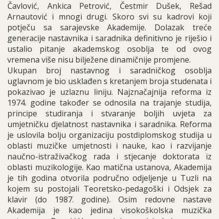
Čavlović, Ankica Petrović, Čestmir Dušek, Rešad
Arnautović i mnogi drugi. Skoro svi su kadrovi koji
potječu sa sarajevske Akademije. Dolazak treće
generacije nastavnika i saradnika definitivno je riješio i
ustalio pitanje akademskog osoblja te od ovog
vremena više nisu bilježene dinamičnije promjene.
Ukupan broj nastavnog i saradničkog osoblja
uglavnom je bio usklađen s kretanjem broja studenata i
pokazivao je uzlaznu liniju. Najznačajnija reforma iz
1974. godine također se odnosila na trajanje studija,
principe studiranja i stvaranje boljih uvjeta za
umjetničku djelatnost nastavnika i saradnika. Reforma
je uslovila bolju organizaciju postdiplomskog studija u
oblasti muzičke umjetnosti i nauke, kao i razvijanje
naučno-istraživačkog rada i stjecanje doktorata iz
oblasti muzikologije. Kao matična ustanova, Akademija
je tih godina otvorila područno odjeljenje u Tuzli na
kojem su postojali Teoretsko-pedagoški i Odsjek za
klavir (do 1987. godine). Osim redovne nastave
Akademija je kao jedina visokoškolska muzička