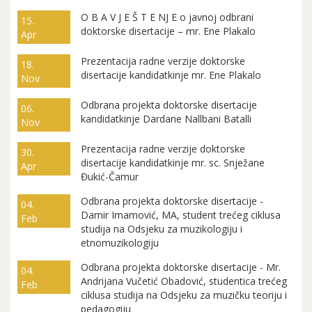
O B A V J E Š T E NJ E o javnoj odbrani
15.
doktorske disertacije – mr. Ene Plakalo
Apr
Prezentacija radne verzije doktorske
18.
disertacije kandidatkinje mr. Ene Plakalo
Nov
Odbrana projekta doktorske disertacije
06.
kandidatkinje Dardane Nallbani Batalli
Nov
Prezentacija radne verzije doktorske
30.
disertacije kandidatkinje mr. sc. Snježane
Apr
Đukić-Čamur
Odbrana projekta doktorske disertacije -
04.
Damir Imamović, MA, student trećeg ciklusa
Feb
studija na Odsjeku za muzikologiju i
etnomuzikologiju
Odbrana projekta doktorske disertacije - Mr.
04.
Andrijana Vučetić Obadović, studentica trećeg
Feb
ciklusa studija na Odsjeku za muzičku teoriju i
pedagogiju