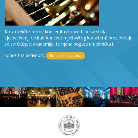
Kroz različite forme koncerata (koncerti ansambala,
cjelovečernji recitali, koncerti mješovitog karaktera) prezentiraju
se svi Odsjeci akademije, te njena bogata umjetnička i
koncertna aktivnost.
Koncertna sezona