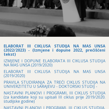
ELABORAT III CIKLUSA STUDIJA NA MAS UNSA
(2022/2023) - (Izmjene i dopune 2022, prećišćeni
tekst)
IZMJENE I DOPUNE ELABORATA III CIKLUSA STUDIJA
NA MAS UNSA (2019/2020)
ELABORAT III CIKLUSA STUDIJA NA MAS UNSA
(2019/2020)
PRAVILA STUDIRANJA ZA TREĆI CIKLUS STUDIJA NA
UNIVERZITETU U SARAJEVU - DOKTORSKI STUDIJ -
NASTAVNI PLANOVI I PROGRAMI, III CIKLUS STUDIJA
(za kandidate koji su upisali III ciklus prije 2019/2020.
studijske godine)
NASTAVNI PLANOVI I PROGRAMI, III CIKLUS STUDIJA,