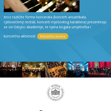
Kroz različite forme koncerata (koncerti ansambala,
cjelovečernji recitali, koncerti mješovitog karaktera) prezentiraju
se svi Odsjeci akademije, te njena bogata umjetnička i
koncertna aktivnost.
Koncertna sezona