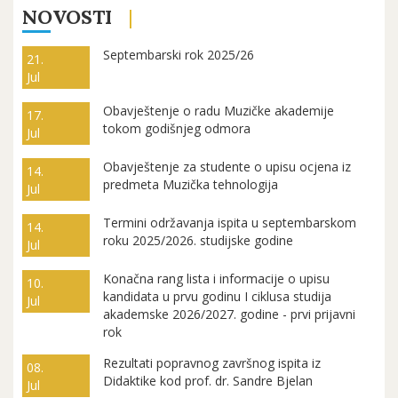
NOVOSTI
Septembarski rok 2025/26
21.
Jul
Obavještenje o radu Muzičke akademije
17.
tokom godišnjeg odmora
Jul
Obavještenje za studente o upisu ocjena iz
14.
predmeta Muzička tehnologija
Jul
Termini održavanja ispita u septembarskom
14.
roku 2025/2026. studijske godine
Jul
Konačna rang lista i informacije o upisu
10.
kandidata u prvu godinu I ciklusa studija
Jul
akademske 2026/2027. godine - prvi prijavni
rok
Rezultati popravnog završnog ispita iz
08.
Didaktike kod prof. dr. Sandre Bjelan
Jul