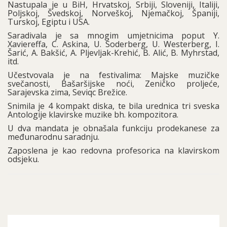
Nastupala je u BiH, Hrvatskoj, Srbiji, Sloveniji, Italiji,
Poljskoj, Švedskoj, Norveškoj, Njemačkoj, Španiji,
Turskoj, Egiptu i USA.
Saradivala je sa mnogim umjetnicima poput Y.
Xaviereffa, C. Askina, U. Soderberg, U. Westerberg, I.
Šarić, A. Bakšić, A. Pljevljak-Krehić, B. Alić, B. Myhrstad,
itd.
Učestvovala je na festivalima: Majske muzičke
svečanosti, Bašaršijske noći, Zeničko proljeće,
Sarajevska zima, Seviqc Brežice.
Snimila je 4 kompakt diska, te bila urednica tri sveska
Antologije klavirske muzike bh. kompozitora.
U dva mandata je obnašala funkciju prodekanese za
međunarodnu saradnju.
Zaposlena je kao redovna profesorica na klavirskom
odsjeku.