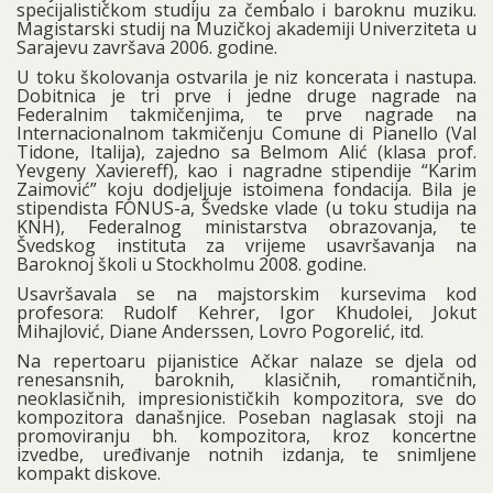
specijalističkom studiju za čembalo i baroknu muziku.
Magistarski studij na Muzičkoj akademiji Univerziteta u
Sarajevu završava 2006. godine.
U toku školovanja ostvarila je niz koncerata i nastupa.
Dobitnica je tri prve i jedne druge nagrade na
Federalnim takmičenjima, te prve nagrade na
Internacionalnom takmičenju Comune di Pianello (Val
Tidone, Italija), zajedno sa Belmom Alić (klasa prof.
Yevgeny Xaviereff), kao i nagradne stipendije “Karim
Zaimović” koju dodjeljuje istoimena fondacija. Bila je
stipendista FONUS-a, Švedske vlade (u toku studija na
KNH), Federalnog ministarstva obrazovanja, te
Švedskog instituta za vrijeme usavršavanja na
Baroknoj školi u Stockholmu 2008. godine.
Usavršavala se na majstorskim kursevima kod
profesora: Rudolf Kehrer, Igor Khudolei, Jokut
Mihajlović, Diane Anderssen, Lovro Pogorelić, itd.
Na repertoaru pijanistice Ačkar nalaze se djela od
renesansnih, baroknih, klasičnih, romantičnih,
neoklasičnih, impresionističkih kompozitora, sve do
kompozitora današnjice. Poseban naglasak stoji na
promoviranju bh. kompozitora, kroz koncertne
izvedbe, uređivanje notnih izdanja, te snimljene
kompakt diskove.