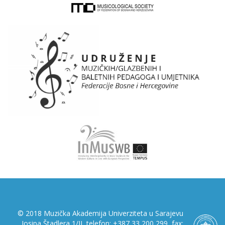
© 2018 Muzička Akademija Univerziteta u Sarajevu
Josipa Štadlera 1/II, telefon: +387 33 200 299, fax: