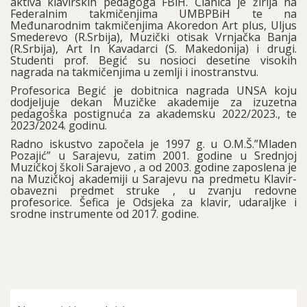
aktiva klavirskih pedagoga FBiH. Članica je žirija na
Federalnim takmičenjima UMBPBiH te na
Međunarodnim takmičenjima Akoredon Art plus, Uljus
Smederevo (R.Srbija), Muzički otisak Vrnjačka Banja
(R.Srbija), Art In Kavadarci (S. Makedonija) i drugi.
Studenti prof. Begić su nosioci desetine visokih
nagrada na takmičenjima u zemlji i inostranstvu.
Profesorica Begić je dobitnica nagrada UNSA koju
dodjeljuje dekan Muzičke akademije za izuzetna
pedagoška postignuća za akademsku 2022/2023., te
2023/2024. godinu.
Radno iskustvo započela je 1997 g. u O.M.Š.”Mladen
Pozajić” u Sarajevu, zatim 2001. godine u Srednjoj
Muzičkoj školi Sarajevo , a od 2003. godine zaposlena je
na Muzičkoj akademiji u Sarajevu na predmetu Klavir-
obavezni predmet struke , u zvanju redovne
profesorice. Šefica je Odsjeka za klavir, udaraljke i
srodne instrumente od 2017. godine.