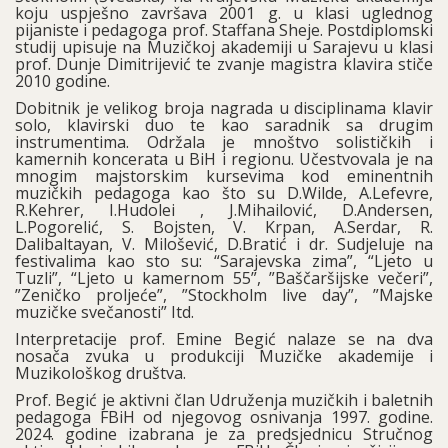
koju uspješno završava 2001 g. u klasi uglednog
pijaniste i pedagoga prof. Staffana Sheje. Postdiplomski
studij upisuje na Muzičkoj akademiji u Sarajevu u klasi
prof. Dunje Dimitrijević te zvanje magistra klavira stiče
2010 godine.
Dobitnik je velikog broja nagrada u disciplinama klavir
solo, klavirski duo te kao saradnik sa drugim
instrumentima. Održala je mnoštvo solističkih i
kamernih koncerata u BiH i regionu. Učestvovala je na
mnogim majstorskim kursevima kod eminentnih
muzičkih pedagoga kao što su D.Wilde, A.Lefevre,
R.Kehrer, I.Hudolei , J.Mihailović, D.Andersen,
L.Pogorelić, S. Bojsten, V. Krpan, A.Serdar, R.
Dalibaltayan, V. Milošević, D.Bratić i dr. Sudjeluje na
festivalima kao sto su: “Sarajevska zima”, “Ljeto u
Tuzli”, “Ljeto u kamernom 55”, ”Baščaršijske večeri”,
”Zeničko proljeće”, ”Stockholm live day”, ”Majske
muzičke svečanosti” Itd.
Interpretacije prof. Emine Begić nalaze se na dva
nosača zvuka u produkciji Muzičke akademije i
Muzikološkog društva.
Prof. Begić je aktivni član Udruženja muzičkih i baletnih
pedagoga FBiH od njegovog osnivanja 1997. godine.
2024. godine izabrana je za predsjednicu Stručnog