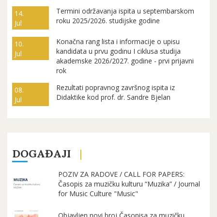
Termini održavanja ispita u septembarskom
14.
roku 2025/2026. studijske godine
Jul
Konačna rang lista i informacije o upisu
10.
kandidata u prvu godinu I ciklusa studija
Jul
akademske 2026/2027. godine - prvi prijavni
rok
Rezultati popravnog završnog ispita iz
08.
Didaktike kod prof. dr. Sandre Bjelan
Jul
DOGAĐAJI
POZIV ZA RADOVE / CALL FOR PAPERS:
Časopis za muzičku kulturu “Muzika” / Journal
for Music Culture "Music"
Objavljen novi broj Časopisa za muzičku