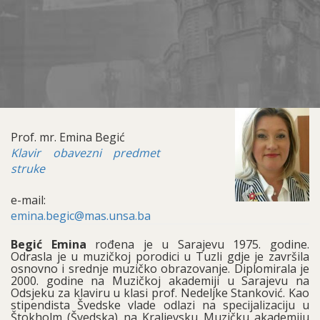
Prof. mr. Emina Begić
Klavir obavezni predmet
struke
e-mail:
emina.begic@mas.unsa.ba
Begić Emina
rođena je u Sarajevu 1975. godine.
Odrasla je u muzičkoj porodici u Tuzli gdje je završila
osnovno i srednje muzičko obrazovanje. Diplomirala je
2000. godine na Muzičkoj akademiji u Sarajevu na
Odsjeku za klaviru u klasi prof. Nedeljke Stanković. Kao
stipendista Švedske vlade odlazi na specijalizaciju u
Štokholm (Švedska) na Kraljevsku Muzičku akademiju