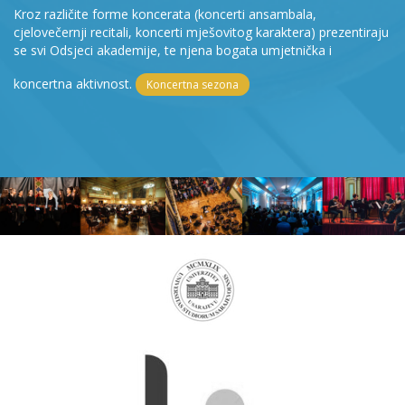
Kroz različite forme koncerata (koncerti ansambala,
cjelovečernji recitali, koncerti mješovitog karaktera) prezentiraju
se svi Odsjeci akademije, te njena bogata umjetnička i
koncertna aktivnost.
Koncertna sezona