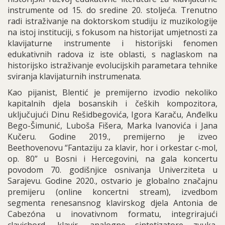
instrumente od 15. do sredine 20. stoljeća. Trenutno
radi istraživanje na doktorskom studiju iz muzikologije
na istoj instituciji, s fokusom na historijat umjetnosti za
klavijaturne instrumente i historijski fenomen
edukativnih radova iz iste oblasti, s naglaskom na
historijsko istraživanje evolucijskih parametara tehnike
sviranja klavijaturnih instrumenata.
Kao pijanist, Blentić je premijerno izvodio nekoliko
kapitalnih djela bosanskih i čeških kompozitora,
uključujući Dinu Rešidbegovića, Igora Karaču, Anđelku
Bego-Šimunić, Luboša Fišera, Marka Ivanovića i Jana
Kučeru. Godine 2019., premijerno je izveo
Beethovenovu “Fantaziju za klavir, hor i orkestar c-mol,
op. 80” u Bosni i Hercegovini, na gala koncertu
povodom 70. godišnjice osnivanja Univerziteta u
Sarajevu. Godine 2020., ostvario je globalno značajnu
premijeru (online koncertni stream), izvedbom
segmenta renesansnog klavirskog djela Antonia de
Cabezóna u inovativnom formatu, integrirajući