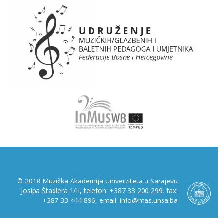
© 2018 Muzička Akademija Univerziteta u Sarajevu
Josipa Štadlera 1/II, telefon: +387 33 200 299, fax:
+387 33 444 896, email: info@mas.unsa.ba