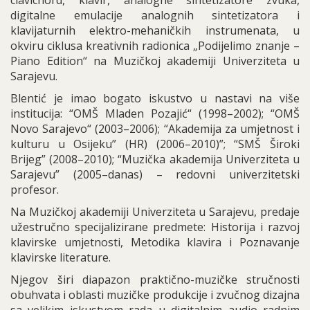
clavichord, klavir, analogne sintetizatore zvuka,
digitalne emulacije analognih sintetizatora i
klavijaturnih elektro-mehaničkih instrumenata, u
okviru ciklusa kreativnih radionica „Podijelimo znanje –
Piano Edition“ na Muzičkoj akademiji Univerziteta u
Sarajevu.
Blentić je imao bogato iskustvo u nastavi na više
institucija: “OMŠ Mladen Pozajić“ (1998–2002); “OMŠ
Novo Sarajevo“ (2003–2006); “Akademija za umjetnost i
kulturu u Osijeku” (HR) (2006–2010)”; “SMŠ Široki
Brijeg” (2008–2010); “Muzička akademija Univerziteta u
Sarajevu” (2005–danas) – redovni univerzitetski
profesor.
Na Muzičkoj akademiji Univerziteta u Sarajevu, predaje
užestručno specijalizirane predmete: Historija i razvoj
klavirske umjetnosti, Metodika klavira i Poznavanje
klavirske literature.
Njegov širi diapazon praktično-muzičke stručnosti
obuhvata i oblasti muzičke produkcije i zvučnog dizajna