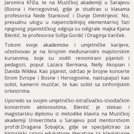
Jaromira Kříža, te na Muzičkoj akademiji u Sarajevu
(Bosna i Hercegovina), gdje je studirao u klasama
profesorica Nede Stanković i Dunje Dimitrijević. No,
presudnu ulogu u najsenzibilnijoj elementarnoj fazi
njegovog pijanističkog odgoja su odigrale majka Kjana
Blentić, te profesorice Sofija Gordić i Draginja Variček.
Tokom svoje akademske i umjetničke karijere,
učestvovao je na brojnim međunarodni majstorskim
kursevima, koje su vodili renomirani pijanisti i
pedagozi, poput Lazara Bermana, Nelly Akopian i
Davida Wildea. Kao pijanist, održao je brojne koncerte
širom Evrope i Bosne i Hercegovine, nastupajući kao
solist, kamerni muzičar, te kao solist sa sinfonijskim
orkestrima.
Uporedo sa svojim umjetničko-istraživačko-izvođačkim
koncertnim aktivnostima, Blentić je stekao i
magistarsku diplomu iz metodike klavira na Muzičkoj
akademiji Univerziteta u Sarajevu pod mentorstvom
prof.dr.Dragana Šobajića, gdje se specijalizirao za
historijski razvoj edukativne literature za klavijaturne