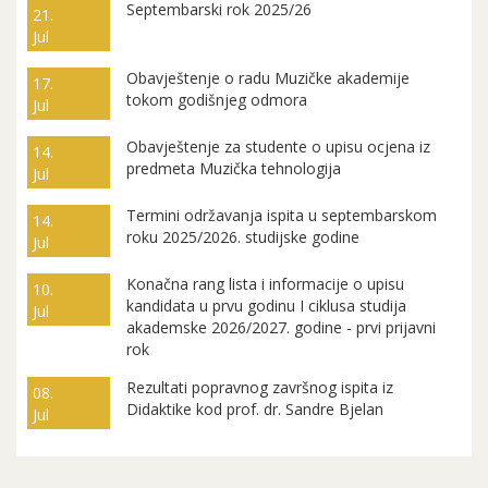
Septembarski rok 2025/26
21.
Jul
Obavještenje o radu Muzičke akademije
17.
tokom godišnjeg odmora
Jul
Obavještenje za studente o upisu ocjena iz
14.
predmeta Muzička tehnologija
Jul
Termini održavanja ispita u septembarskom
14.
roku 2025/2026. studijske godine
Jul
Konačna rang lista i informacije o upisu
10.
kandidata u prvu godinu I ciklusa studija
Jul
akademske 2026/2027. godine - prvi prijavni
rok
Rezultati popravnog završnog ispita iz
08.
Didaktike kod prof. dr. Sandre Bjelan
Jul