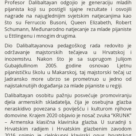
Profesor Dalibaltayan odgojio je generaciju mladih
pijanista koji su postigli sjajne rezultate i osvojili
nagrade na najuglednijim svjetskim natjecanjima kao
što su Ferruccio Busoni, Queen Elizabeth, Robert
Schumann, Međunarodno natjecanje za mlade pijaniste
u Ettlingenu i mnogim drugima.
Dio Dalibaltayanova pedagoškog rada redovito je
održavanje majstorskih tečajeva u Hrvatskoj i
inozemstvu. Nakon što je sa suprugom Julijom
Gubajdullinom 2005. godine osnovao Ljetnu
pijanističku školu u Makarskoj, taj majstorski tečaj uz
Jadransko more ubrzo se prometnuo u jedno od
najistaknutijih događanja za mlade pijaniste u regiji.
Dalibaltayan osobitu pažnju posvećuje promoviranju
djela armenskih skladatelja, čija je osebujna glazba
neraskidivo povezana s poviješću i kulturom njihove
domovine. Krajem 2020 objavio je nosač zvuka “KRUNK”
– Armenska klasična klavirska glazba. U suradnji s
Hrvatskim radijem i Hrvatskim glazbenim zavodom
2016 snimio je cjelokupni klavirski opus hrvatskog