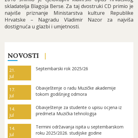
skladatelja Blagoja Berse. Za taj dvostruki CD primio je
najviše priznanje Ministarstva kulture Republike
Hrvatske – Nagradu Vladimir Nazor za najviša
dostignuća u glazbi i umjetnosti.
NOVOSTI
Septembarski rok 2025/26
21.
Jul
Obavještenje o radu Muzičke akademije
17.
tokom godišnjeg odmora
Jul
Obavještenje za studente o upisu ocjena iz
14.
predmeta Muzička tehnologija
Jul
Termini održavanja ispita u septembarskom
14.
roku 2025/2026. studijske godine
Jul