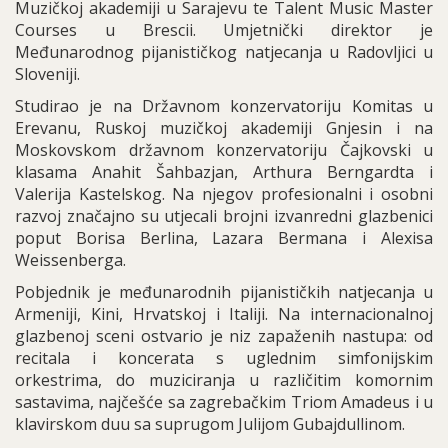
Muzičkoj akademiji u Sarajevu te Talent Music Master
Courses u Brescii. Umjetnički direktor je
Međunarodnog pijanističkog natjecanja u Radovljici u
Sloveniji.
Studirao je na Državnom konzervatoriju Komitas u
Erevanu, Ruskoj muzičkoj akademiji Gnjesin i na
Moskovskom državnom konzervatoriju Čajkovski u
klasama Anahit Šahbazjan, Arthura Berngardta i
Valerija Kastelskog. Na njegov profesionalni i osobni
razvoj značajno su utjecali brojni izvanredni glazbenici
poput Borisa Berlina, Lazara Bermana i Alexisa
Weissenberga.
Pobjednik je međunarodnih pijanističkih natjecanja u
Armeniji, Kini, Hrvatskoj i Italiji. Na internacionalnoj
glazbenoj sceni ostvario je niz zapaženih nastupa: od
recitala i koncerata s uglednim simfonijskim
orkestrima, do muziciranja u različitim komornim
sastavima, najčešće sa zagrebačkim Triom Amadeus i u
klavirskom duu sa suprugom Julijom Gubajdullinom.