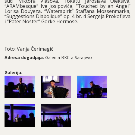
sud” Viktora Vlasova, Tokatu Jaroslava Oleksiva,
“ARAMbesque” Ive Josipovića, “Touched by an Angel”
Lorisa Douyeza, “Waterspirit” Staffana Mossenmarka,
“Suggestions Diabolique” op. 4 br. 4 Sergeja Prokofjeva
i “Pater Noster” Gorke Hermose.
Foto: Vanja Čerimagić
Adresa dogadjaja:
Galerija BKC-a Sarajevo
Galerija: