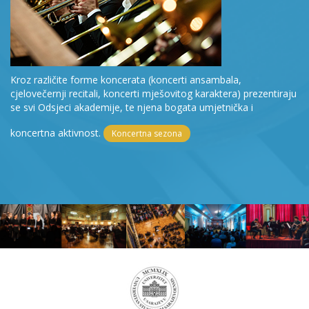
Kroz različite forme koncerata (koncerti ansambala,
cjelovečernji recitali, koncerti mješovitog karaktera) prezentiraju
se svi Odsjeci akademije, te njena bogata umjetnička i
koncertna aktivnost.
Koncertna sezona