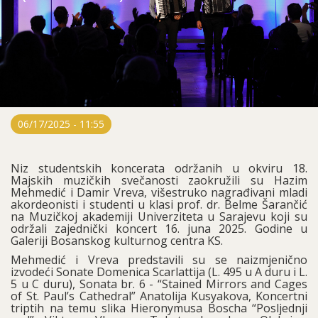
06/17/2025 - 11:55
Niz studentskih koncerata održanih u okviru 18.
Majskih muzičkih svečanosti zaokružili su Hazim
Mehmedić i Damir Vreva, višestruko nagrađivani mladi
akordeonisti i studenti u klasi prof. dr. Belme Šarančić
na Muzičkoj akademiji Univerziteta u Sarajevu koji su
održali zajednički koncert 16. juna 2025. Godine u
Galeriji Bosanskog kulturnog centra KS.
Mehmedić i Vreva predstavili su se naizmjenično
izvodeći Sonate Domenica Scarlattija (L. 495 u A duru i L.
5 u C duru), Sonata br. 6 - “Stained Mirrors and Cages
of St. Paul’s Cathedral” Anatolija Kusyakova, Koncertni
triptih na temu slika Hieronymusa Boscha “Posljednji