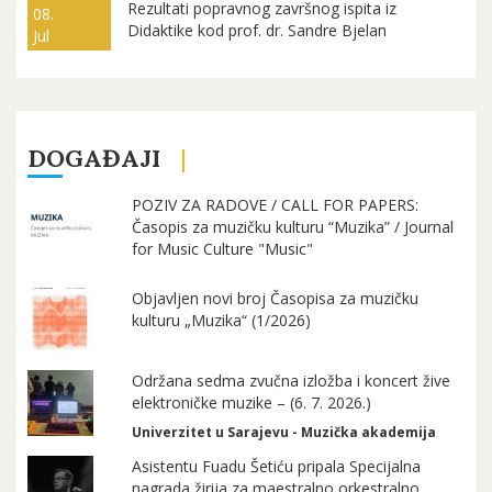
Rezultati popravnog završnog ispita iz
08.
Didaktike kod prof. dr. Sandre Bjelan
Jul
DOGAĐAJI
POZIV ZA RADOVE / CALL FOR PAPERS:
Časopis za muzičku kulturu “Muzika” / Journal
for Music Culture "Music"
Objavljen novi broj Časopisa za muzičku
kulturu „Muzika“ (1/2026)
Održana sedma zvučna izložba i koncert žive
elektroničke muzike – (6. 7. 2026.)
Univerzitet u Sarajevu - Muzička akademija
Asistentu Fuadu Šetiću pripala Specijalna
nagrada žirija za maestralno orkestralno