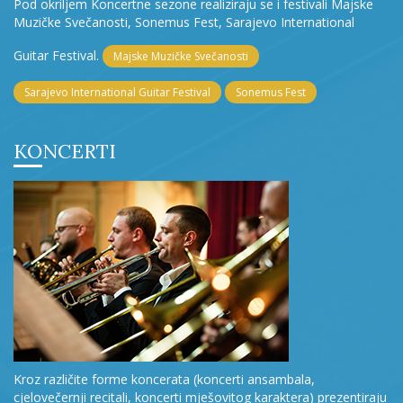
Pod okriljem Koncertne sezone realiziraju se i festivali Majske
Muzičke Svečanosti, Sonemus Fest, Sarajevo International
Guitar Festival.
Majske Muzičke Svečanosti
Sarajevo International Guitar Festival
Sonemus Fest
KONCERTI
Kroz različite forme koncerata (koncerti ansambala,
cjelovečernji recitali, koncerti mješovitog karaktera) prezentiraju