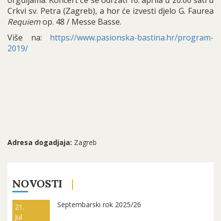
orguljama. Koncert će se održati 16. aprila u 20.00 sati u
Crkvi sv. Petra (Zagreb), a hor će izvesti djelo G. Faurea
Requiem
op. 48 / Messe Basse.
Više na:
https://www.pasionska-bastina.hr/program-
2019/
Adresa dogadjaja:
Zagreb
NOVOSTI
Septembarski rok 2025/26
21.
Jul