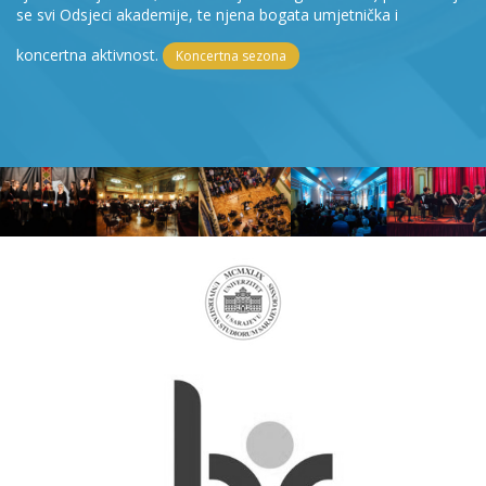
se svi Odsjeci akademije, te njena bogata umjetnička i
koncertna aktivnost.
Koncertna sezona