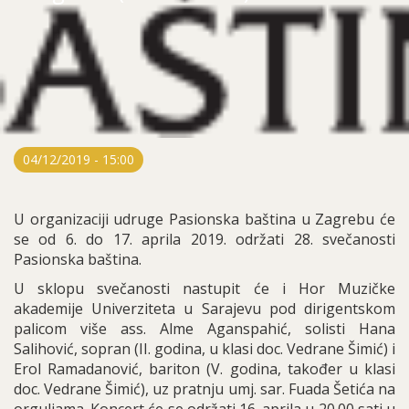
04/12/2019 - 15:00
U organizaciji udruge Pasionska baština u Zagrebu će
se od 6. do 17. aprila 2019. održati 28. svečanosti
Pasionska baština.
U sklopu svečanosti nastupit će i Hor Muzičke
akademije Univerziteta u Sarajevu pod dirigentskom
palicom više ass. Alme Aganspahić, solisti Hana
Salihović, sopran (II. godina, u klasi doc. Vedrane Šimić) i
Erol Ramadanović, bariton (V. godina, također u klasi
doc. Vedrane Šimić), uz pratnju umj. sar. Fuada Šetića na