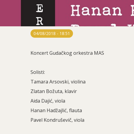
04/08/2018 - 18:51
Koncert Gudačkog orkestra MAS
Solisti:
Tamara Arsovski, violina
Zlatan Božuta, klavir
Aida Dajić, viola
Hanan Hadžajlić, flauta
Pavel Kondruševič, viola