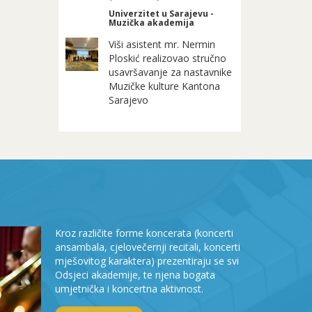
Univerzitet u Sarajevu -
Muzička akademija
Viši asistent mr. Nermin
Ploskić realizovao stručno
usavršavanje za nastavnike
Muzičke kulture Kantona
Sarajevo
Kroz različite forme koncerata (koncerti
ansambala, cjelovečernji recitali, koncerti
mješovitog karaktera) prezentiraju se svi
Odsjeci akademije, te njena bogata
umjetnička i koncertna aktivnost.