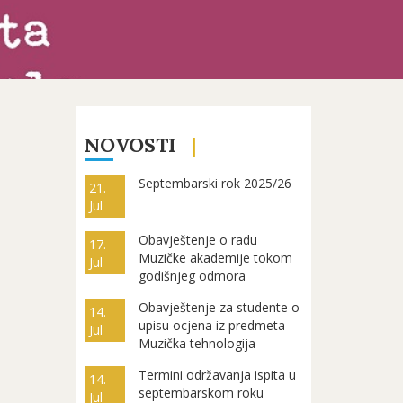
NOVOSTI
Septembarski rok 2025/26
21.
Jul
Obavještenje o radu
17.
Muzičke akademije tokom
Jul
godišnjeg odmora
Obavještenje za studente o
14.
upisu ocjena iz predmeta
Jul
Muzička tehnologija
Termini održavanja ispita u
14.
septembarskom roku
Jul