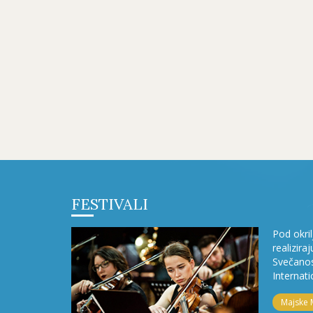
FESTIVALI
Pod okri
realizira
Svečanos
Internati
Majske 