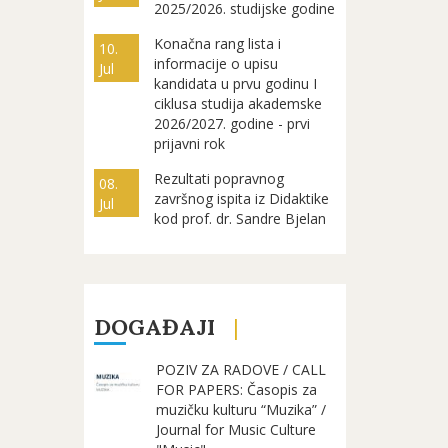
2025/2026. studijske godine
Konačna rang lista i
10.
informacije o upisu
Jul
kandidata u prvu godinu I
ciklusa studija akademske
2026/2027. godine - prvi
prijavni rok
Rezultati popravnog
08.
završnog ispita iz Didaktike
Jul
kod prof. dr. Sandre Bjelan
DOGAĐAJI
POZIV ZA RADOVE / CALL
FOR PAPERS: Časopis za
muzičku kulturu “Muzika” /
Journal for Music Culture