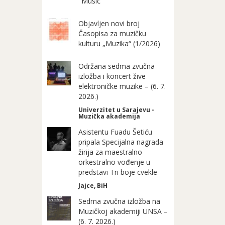
"Music"
Objavljen novi broj
Časopisa za muzičku
kulturu „Muzika“ (1/2026)
Održana sedma zvučna
izložba i koncert žive
elektroničke muzike – (6. 7.
2026.)
Univerzitet u Sarajevu -
Muzička akademija
Asistentu Fuadu Šetiću
pripala Specijalna nagrada
žirija za maestralno
orkestralno vođenje u
predstavi Tri boje cvekle
Jajce, BiH
Sedma zvučna izložba na
Muzičkoj akademiji UNSA –
(6. 7. 2026.)