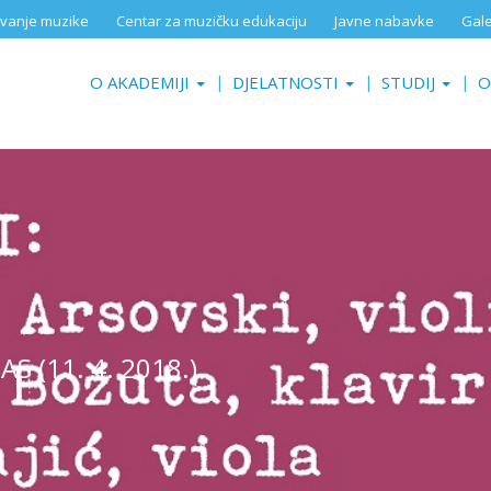
aživanje muzike
Centar za muzičku edukaciju
Javne nabavke
Gale
O AKADEMIJI
DJELATNOSTI
STUDIJ
O
S (11. 4. 2018.)