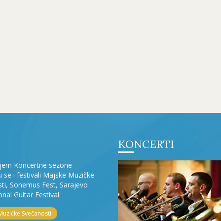
KONCERTI
ljem Koncertne sezone
ju se i festivali Majske Muzičke
ti, Sonemus Fest, Sarajevo
onal Guitar Festival.
Muzičke Svečanosti