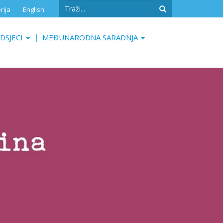
Search
rija
English
form
Search
DSJECI
MEĐUNARODNA SARADNJA