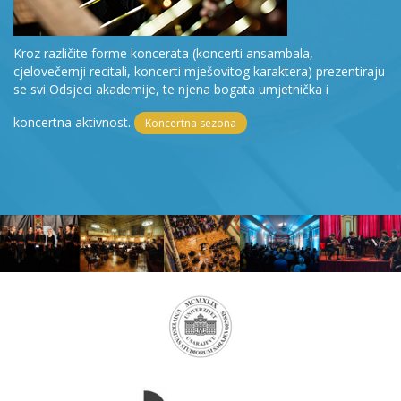
Kroz različite forme koncerata (koncerti ansambala,
cjelovečernji recitali, koncerti mješovitog karaktera) prezentiraju
se svi Odsjeci akademije, te njena bogata umjetnička i
koncertna aktivnost.
Koncertna sezona