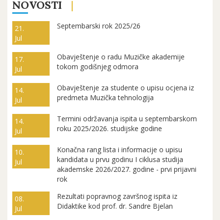
NOVOSTI
Septembarski rok 2025/26
21.
Jul
Obavještenje o radu Muzičke akademije
17.
tokom godišnjeg odmora
Jul
Obavještenje za studente o upisu ocjena iz
14.
predmeta Muzička tehnologija
Jul
Termini održavanja ispita u septembarskom
14.
roku 2025/2026. studijske godine
Jul
Konačna rang lista i informacije o upisu
10.
kandidata u prvu godinu I ciklusa studija
Jul
akademske 2026/2027. godine - prvi prijavni
rok
Rezultati popravnog završnog ispita iz
08.
Didaktike kod prof. dr. Sandre Bjelan
Jul