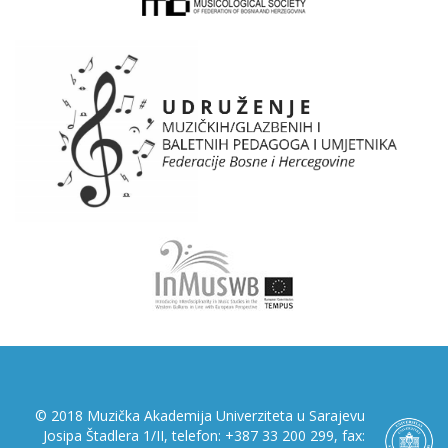
© 2018 Muzička Akademija Univerziteta u Sarajevu
Josipa Štadlera 1/II, telefon: +387 33 200 299, fax: