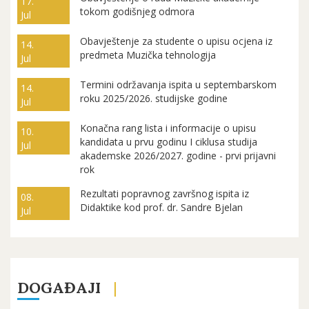
17.
tokom godišnjeg odmora
Jul
Obavještenje za studente o upisu ocjena iz
14.
predmeta Muzička tehnologija
Jul
Termini održavanja ispita u septembarskom
14.
roku 2025/2026. studijske godine
Jul
Konačna rang lista i informacije o upisu
10.
kandidata u prvu godinu I ciklusa studija
Jul
akademske 2026/2027. godine - prvi prijavni
rok
Rezultati popravnog završnog ispita iz
08.
Didaktike kod prof. dr. Sandre Bjelan
Jul
DOGAĐAJI