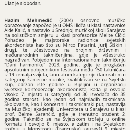
Ulaz je slobodan.
Hazim Mehmedić
(2004) osnovno muzičko
obrazovanje započeo je u OMŠ Ilidža u klasi nastavnice
Aide Kalić, a nastavio u Srednjoj muzičkoj školi Sarajevo
na solističkom smjeru u klasi profesorice Melite Čičić.
Pohađao je majstorske radionice svjetskih
akordeonista kao što su Mirco Patarini, Jurij Šiškin i
drugi, te učestvovao na brojnim državnim i
međunarodnim takmičenjima, gdje je višestruko
nagrađivan. Pobjedom na Internacionalnom takmičenju
“Dani harmonike” 2023. godine, gdje je proglašen
apsolutnim pobjednikom festivala među 150 takmičara
iz 19 zemalja svijeta, laureatom kategorije i laureatom u
kategoriji kamerne muzike, kvalifikovao se na Svjetski
kup, održan iste godine u Bijeljini u organizaciji
Svjetske konfederacije akordeonista, kada je osvojio
visoko 7. mjesto u kategoriji od 30 izvođača do 35
godina starosti kao jedan od najmlađih takmičara.
Školovanje, kao i koncertni i takmičarski put, nastavlja
na Muzičkoj akademiji Univerziteta u Sarajevu u klasi
prof. Belme Šarančić, gdje je trenutno student 2.
godine. Takmičio se na Svjetskom trofeju u online
formatu i osvojio 8. mjesto, a zatim i na Svjetskom
trofeju u Monstrodu (Francuska) zauzevši 9. mjesto