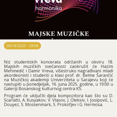
06/16/2025 - 09:08
Niz studentskih koncerata održanih u okviru 18.
Majskih muzičkih svečanosti zaokružit će Hazim
Mehmedić i Damir Vreva, višestruko nagrađivani mladi
akordeonisti i studenti u klasi prof. dr. Belme Šarančić
na Muzičkoj akademiji Univerziteta u Sarajevu koji će
nastupiti u ponedjeljak, 16. juna 2025. godine, u 19:00 u
Galeriji Bosanskog kulturnog centra KS.
Program će uključiti djela kompozitora kao što su D.
Scarlatti, A. Kusyakov, V. Vlasov, J. Oleksiv, I. Josipović, L.
Douyez, S. Mossenmark, S. Prokofjev i G. Hermosa.