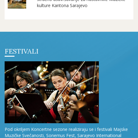
kulture Kantona Sarajevo
FESTIVALI
Pod okriljem Koncertne sezone realiziraju se i festivali Majske
Muzičke Svečanosti, Sonemus Fest, Sarajevo International