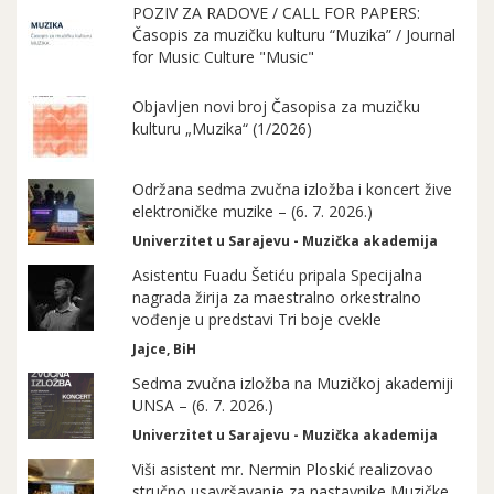
POZIV ZA RADOVE / CALL FOR PAPERS:
Časopis za muzičku kulturu “Muzika” / Journal
for Music Culture "Music"
Objavljen novi broj Časopisa za muzičku
kulturu „Muzika“ (1/2026)
Održana sedma zvučna izložba i koncert žive
elektroničke muzike – (6. 7. 2026.)
Univerzitet u Sarajevu - Muzička akademija
Asistentu Fuadu Šetiću pripala Specijalna
nagrada žirija za maestralno orkestralno
vođenje u predstavi Tri boje cvekle
Jajce, BiH
Sedma zvučna izložba na Muzičkoj akademiji
UNSA – (6. 7. 2026.)
Univerzitet u Sarajevu - Muzička akademija
Viši asistent mr. Nermin Ploskić realizovao
stručno usavršavanje za nastavnike Muzičke