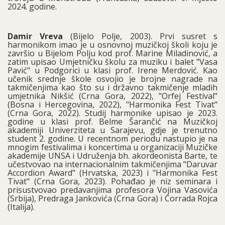
2024. godine.
Damir Vreva
(Bijelo Polje, 2003). Prvi susret s
harmonikom imao je u osnovnoj muzičkoj školi koju je
završio u Bijelom Polju kod prof. Marine Miladinović, a
zatim upisao Umjetničku školu za muziku i balet "Vasa
Pavić" u Podgorici u klasi prof. Irene Merdović. Kao
učenik srednje škole osvojio je brojne nagrade na
takmičenjima kao što su i državno takmičenje mladih
umjetnika Nikšić (Crna Gora, 2022), "Orfej Festival"
(Bosna i Hercegovina, 2022), "Harmonika Fest Tivat"
(Crna Gora, 2022). Studij harmonike upisao je 2023.
godine u klasi prof. Belme Šarančić na Muzičkoj
akademiji Univerziteta u Sarajevu, gdje je trenutno
student 2. godine. U recentnom periodu nastupio je na
mnogim festivalima i koncertima u organizaciji Muzičke
akademije UNSA i Udruženja bh. akordeonista Barte, te
učestvovao na internacionalnim takmičenjima "Daruvar
Accordion Award" (Hrvatska, 2023) i "Harmonika Fest
Tivat" (Crna Gora, 2023). Pohađao je niz seminara i
prisustvovao predavanjima profesora Vojina Vasovića
(Srbija), Predraga Jankovića (Crna Gora) i Corrada Rojca
(Italija).