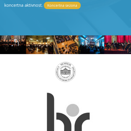
koncertna aktivnost.
Koncertna sezona