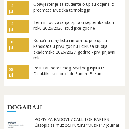
Obavještenje za studente o upisu ocjena iz
14.
predmeta Muzička tehnologija
Jul
Termini održavanja ispita u septembarskom
14.
roku 2025/2026. studijske godine
Jul
Konačna rang lista i informacije o upisu
10.
kandidata u prvu godinu I ciklusa studija
Jul
akademske 2026/2027. godine - prvi prijavni
rok
Rezultati popravnog završnog ispita iz
08.
Didaktike kod prof. dr. Sandre Bjelan
Jul
DOGAĐAJI
POZIV ZA RADOVE / CALL FOR PAPERS:
Časopis za muzičku kulturu “Muzika” / Journal