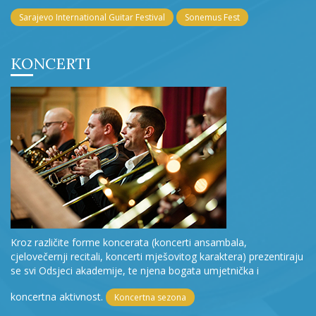
Sarajevo International Guitar Festival
Sonemus Fest
KONCERTI
Kroz različite forme koncerata (koncerti ansambala,
cjelovečernji recitali, koncerti mješovitog karaktera) prezentiraju
se svi Odsjeci akademije, te njena bogata umjetnička i
koncertna aktivnost.
Koncertna sezona