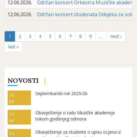
12.06.2026.
Održan koncert Orkestra Muzičke akademije 
12.06.2026.
Održan koncert studenata Odsjeka za solo pj
1
2
3
4
5
6
7
8
9
…
next ›
last »
NOVOSTI
Septembarski rok 2025/26
21.
Jul
Obavještenje o radu Muzičke akademije
17.
tokom godišnjeg odmora
Jul
Obavještenje za studente o upisu ocjena iz
14.