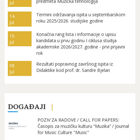
predmeta Muzička tehnologija
Jul
Termini održavanja ispita u septembarskom
14.
roku 2025/2026. studijske godine
Jul
Konačna rang lista i informacije o upisu
10.
kandidata u prvu godinu I ciklusa studija
Jul
akademske 2026/2027. godine - prvi prijavni
rok
Rezultati popravnog završnog ispita iz
08.
Didaktike kod prof. dr. Sandre Bjelan
Jul
DOGAĐAJI
POZIV ZA RADOVE / CALL FOR PAPERS:
Časopis za muzičku kulturu “Muzika” / Journal
for Music Culture "Music"