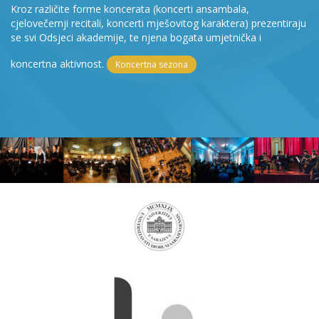
Kroz različite forme koncerata (koncerti ansambala,
cjelovečernji recitali, koncerti mješovitog karaktera) prezentiraju
se svi Odsjeci akademije, te njena bogata umjetnička i
koncertna aktivnost.
Koncertna sezona