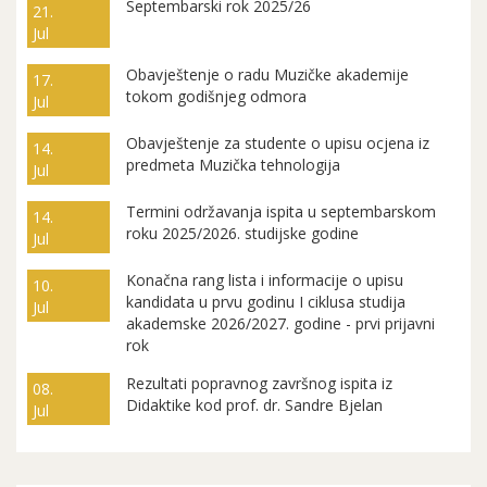
Septembarski rok 2025/26
21.
Jul
Obavještenje o radu Muzičke akademije
17.
tokom godišnjeg odmora
Jul
Obavještenje za studente o upisu ocjena iz
14.
predmeta Muzička tehnologija
Jul
Termini održavanja ispita u septembarskom
14.
roku 2025/2026. studijske godine
Jul
Konačna rang lista i informacije o upisu
10.
kandidata u prvu godinu I ciklusa studija
Jul
akademske 2026/2027. godine - prvi prijavni
rok
Rezultati popravnog završnog ispita iz
08.
Didaktike kod prof. dr. Sandre Bjelan
Jul