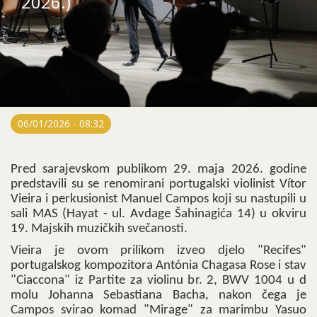
2026.)
06/01/2026 - 08:32
Pred sarajevskom publikom 29. maja 2026. godine
predstavili su se renomirani portugalski violinist Vítor
Vieira i perkusionist Manuel Campos koji su nastupili u
sali MAS (Hayat - ul. Avdage Šahinagića 14) u okviru
19. Majskih muzičkih svečanosti.
Vieira je ovom prilikom izveo djelo "Recifes"
portugalskog kompozitora Antónia Chagasa Rose i stav
"Ciaccona" iz Partite za violinu br. 2, BWV 1004 u d
molu Johanna Sebastiana Bacha, nakon čega je
Campos svirao komad "Mirage" za marimbu Yasuo