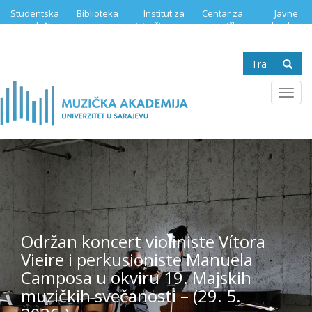
Skip
Studentska
Biblioteka
Institut za
Centar za
Javne
to
služba
istraživanje
muzičku
nabavke
main
muzike
edukaciju
content
Search
form
Se
Toggl
navig
Održan koncert violiniste Vítora
Vieire i perkusioniste Manuela
Camposa u okviru 19. Majskih
muzičkih svečanosti – (29. 5.