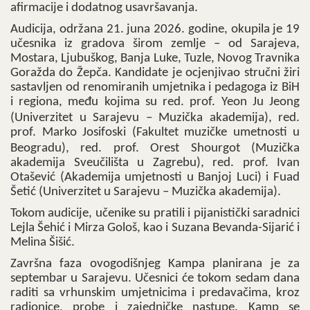
afirmacije i dodatnog usavršavanja.
Audicija, održana 21. juna 2026. godine, okupila je 19
učesnika iz gradova širom zemlje – od Sarajeva,
Mostara, Ljubuškog, Banja Luke, Tuzle, Novog Travnika
Goražda do Žepča. Kandidate je ocjenjivao stručni žiri
sastavljen od renomiranih umjetnika i pedagoga iz BiH
i regiona, među kojima su red. prof. Yeon Ju Jeong
(Univerzitet u Sarajevu – Muzička akademija),
red.
prof. Marko Josifoski (Fakultet muzičke umetnosti u
Beogradu),
red. prof. Orest Shourgot (Muzička
akademija Sveučilišta u Zagrebu), red. prof. Ivan
Otašević (Akademija umjetnosti u Banjoj Luci) i Fuad
Šetić (Univerzitet u Sarajevu – Muzička akademija).
Tokom audicije, učenike su pratili i pijanistički saradnici
Lejla Šehić i Mirza Gološ, kao i Suzana Bevanda-Sijarić i
Melina Šišić.
Završna faza ovogodišnjeg Kampa planirana je za
septembar u Sarajevu. Učesnici će tokom sedam dana
raditi sa vrhunskim umjetnicima i predavačima, kroz
radionice, probe i zajedničke nastupe. Kamp se