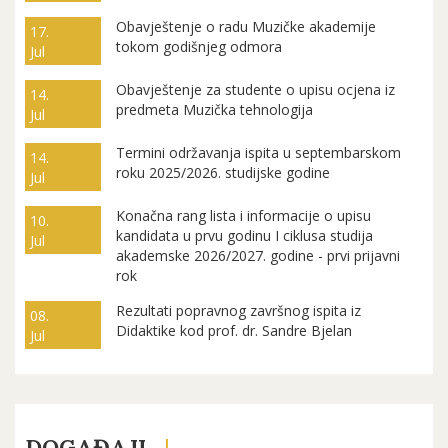
Obavještenje o radu Muzičke akademije
17.
tokom godišnjeg odmora
Jul
Obavještenje za studente o upisu ocjena iz
14.
predmeta Muzička tehnologija
Jul
Termini održavanja ispita u septembarskom
14.
roku 2025/2026. studijske godine
Jul
Konačna rang lista i informacije o upisu
10.
kandidata u prvu godinu I ciklusa studija
Jul
akademske 2026/2027. godine - prvi prijavni
rok
Rezultati popravnog završnog ispita iz
08.
Didaktike kod prof. dr. Sandre Bjelan
Jul
DOGAĐAJI