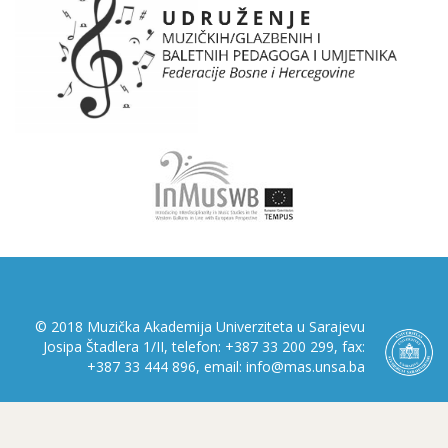
© 2018 Muzička Akademija Univerziteta u Sarajevu
Josipa Štadlera 1/II, telefon: +387 33 200 299, fax:
+387 33 444 896, email: info@mas.unsa.ba