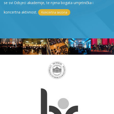
se svi Odsjeci akademije, te njena bogata umjetnička i
koncertna aktivnost.
Koncertna sezona