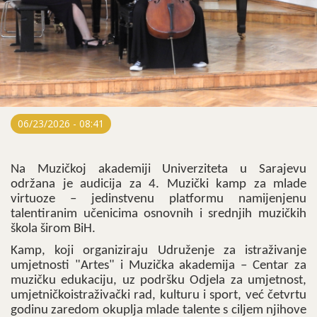
06/23/2026 - 08:41
Na Muzičkoj akademiji Univerziteta u Sarajevu
održana je audicija za 4. Muzički kamp za mlade
virtuoze – jedinstvenu platformu namijenjenu
talentiranim učenicima osnovnih i srednjih muzičkih
škola širom BiH.
Kamp, koji organiziraju Udruženje za istraživanje
umjetnosti "Artes" i Muzička akademija – Centar za
muzičku edukaciju, uz podršku Odjela za umjetnost,
umjetničkoistraživački rad, kulturu i sport, već četvrtu
godinu zaredom okuplja mlade talente s ciljem njihove