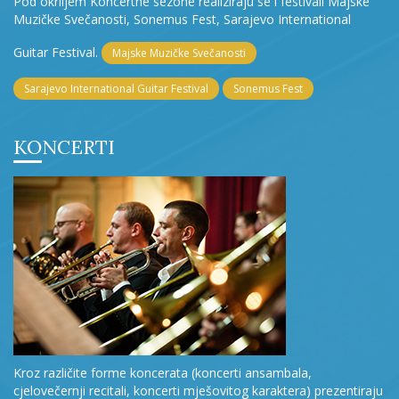
Pod okriljem Koncertne sezone realiziraju se i festivali Majske
Muzičke Svečanosti, Sonemus Fest, Sarajevo International
Guitar Festival.
Majske Muzičke Svečanosti
Sarajevo International Guitar Festival
Sonemus Fest
KONCERTI
Kroz različite forme koncerata (koncerti ansambala,
cjelovečernji recitali, koncerti mješovitog karaktera) prezentiraju