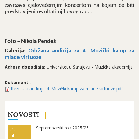
završava cjelovečernjim koncertom na kojem će biti
predstavljeni rezultati njihovog rada.
Foto – Nikola Pendeš
Galerija:
Održana audicija za 4. Muzički kamp za
mlade virtuoze
Adresa dogadjaja:
Univerzitet u Sarajevu - Muzička akademija
Dokumenti:
Rezultati audicije_4. Muzički kamp za mlade virtuoze.pdf
NOVOSTI
Septembarski rok 2025/26
21.
Jul