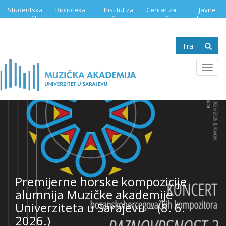
Skip
Studentska
Biblioteka
Institut za
Centar za
Javne
to
služba
istraživanje
muzičku
nabavke
main
muzike
edukaciju
content
Search
form
Se
Toggl
navig
Premijerne horske kompozicije
alumnija Muzičke akademije
Univerziteta u Sarajevu – (8. 6.
2026.)