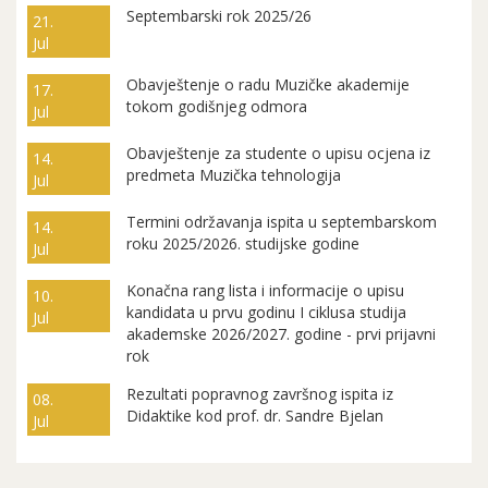
Septembarski rok 2025/26
21.
Jul
Obavještenje o radu Muzičke akademije
17.
tokom godišnjeg odmora
Jul
Obavještenje za studente o upisu ocjena iz
14.
predmeta Muzička tehnologija
Jul
Termini održavanja ispita u septembarskom
14.
roku 2025/2026. studijske godine
Jul
Konačna rang lista i informacije o upisu
10.
kandidata u prvu godinu I ciklusa studija
Jul
akademske 2026/2027. godine - prvi prijavni
rok
Rezultati popravnog završnog ispita iz
08.
Didaktike kod prof. dr. Sandre Bjelan
Jul