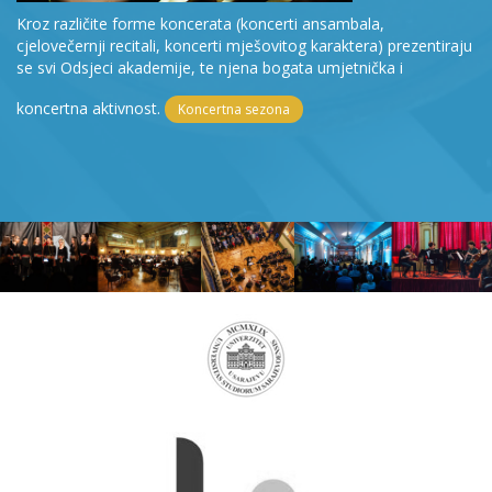
Kroz različite forme koncerata (koncerti ansambala,
cjelovečernji recitali, koncerti mješovitog karaktera) prezentiraju
se svi Odsjeci akademije, te njena bogata umjetnička i
koncertna aktivnost.
Koncertna sezona