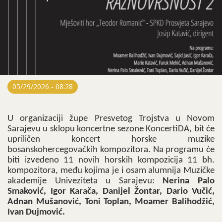
05/29/2026 - 08:28
U organizaciji župe Presvetog Trojstva u Novom
Sarajevu u sklopu koncertne sezone KoncertiDA, bit će
upriličen koncert horske muzike
bosanskohercegovačkih kompozitora. Na programu će
biti izvedeno 11 novih horskih kompozicija 11 bh.
kompozitora, među kojima je i osam alumnija Muzičke
akademije Univeziteta u Sarajevu:
Nerina Palo
Smaković, Igor Karača, Danijel Žontar, Dario Vučić,
Adnan Mušanović, Toni Toplan, Moamer Balihodžić,
Ivan Dujmović.