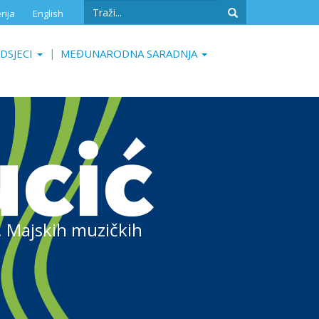
Search
rija
English
form
Search
DSJECI
MEĐUNARODNA SARADNJA
9. Majskih muzičkih