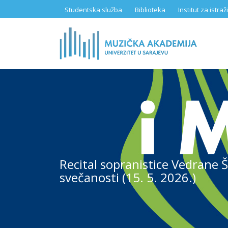
Skip
Studentska služba
Biblioteka
Institut za istr
to
main
content
Recital sopranistice Vedrane Š
svečanosti (15. 5. 2026.)