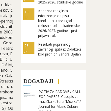
2025/2026. studijske godine
 u klasi
šković.
Konačna rang lista i
10.
rala je
informacije o upisu
Jul
 opernoj
kandidata u prvu godinu I
ciklusa studija akademske
slovnih
2026/2027. godine - prvi
e 2008.
prijavni rok
adskom
e Gore,
Rezultati popravnog
08.
 Teatro
završnog ispita iz Didaktike
Jul
reza, P.
kod prof. dr. Sandre Bjelan
ilić, U.
 Fačini,
ianò, S.
va Gala
DOGAĐAJI
Strauss
ulln, u
karskom
POZIV ZA RADOVE / CALL
FOR PAPERS: Časopis za
pjesama
muzičku kulturu “Muzika” /
kestra.
Journal for Music Culture
HG). Od