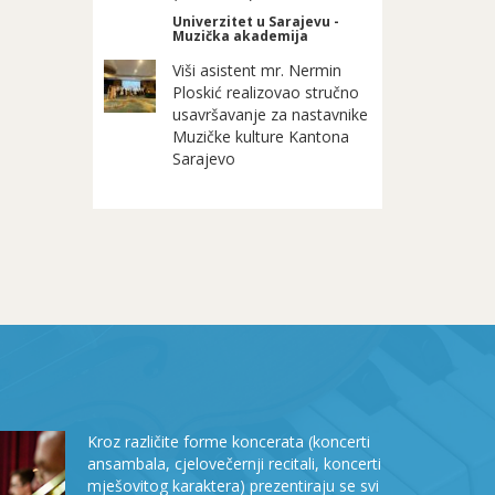
Univerzitet u Sarajevu -
Muzička akademija
Viši asistent mr. Nermin
Ploskić realizovao stručno
usavršavanje za nastavnike
Muzičke kulture Kantona
Sarajevo
Kroz različite forme koncerata (koncerti
ansambala, cjelovečernji recitali, koncerti
mješovitog karaktera) prezentiraju se svi