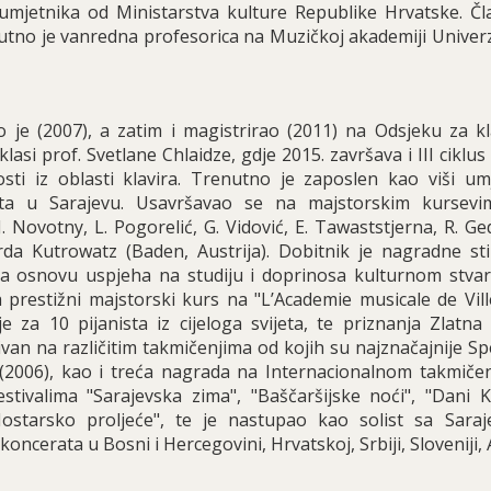
umjetnika od Ministarstva kulture Republike Hrvatske. Čla
tno je vanredna profesorica na Muzičkoj akademiji Univerz
ao je (2007), a zatim i magistrirao (2011) na Odsjeku za kl
asi prof. Svetlane Chlaidze, gdje 2015. završava i III ciklus 
ti iz oblasti klavira. Trenutno je zaposlen kao viši umj
eta u Sarajevu. Usavršavao se na majstorskim kursev
 Novotny, L. Pogorelić, G. Vidović, E. Tawaststjerna, R. Ge
da Kutrowatz (Baden, Austrija). Dobitnik je nagradne sti
na osnovu uspjeha na studiju i doprinosa kulturnom stvar
a prestižni majstorski kurs na "L’Academie musicale de Vill
 za 10 pijanista iz cijeloga svijeta, te priznanja Zlatna
van na različitim takmičenjima od kojih su najznačajnije Sp
2006), kao i treća nagrada na Internacionalnom takmičen
festivalima "Sarajevska zima", "Baščaršijske noći", "Dani 
Mostarsko proljeće", te je nastupao kao solist sa Sara
ncerata u Bosni i Hercegovini, Hrvatskoj, Srbiji, Sloveniji, A