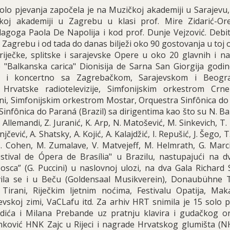
solo pjevanja započela je na Muzičkoj akademiji u Sarajevu,
koj akademiji u Zagrebu u klasi prof. Mire Zidarić-Ore
goga Paola De Napolija i kod prof. Dunje Vejzović. Debiti
Zagrebu i od tada do danas bilježi oko 90 gostovanja u toj
iječke, splitske i sarajevske Opere u oko 20 glavnih i na
"Balkanska carica" Dionisija de Sarna San Giorgija godin
 se i koncertno sa Zagrebačkom, Sarajevskom i Beogr
 Hrvatske radiotelevizije, Simfonijskim orkestrom Crn
ni, Simfonijskim orkestrom Mostar, Orquestra Sinfônica do
Sinfônica do Paraná (Brazil) sa dirigentima kao što su N. Ba
 Allemandi, Z. Juranić, K. Arp, N. Matošević, M. Sinkevich, T. B
čević, A. Shatsky, A. Kojić, A. Kalajdžić, I. Repušić, J. Šego, T.
, C. Cohen, M. Zumalave, V. Matvejeff, M. Helmrath, G. Marc
estival de Ópera de Brasília" u Brazilu, nastupajući na d
sca” (G. Puccini) u naslovnoj ulozi, na dva Gala Richard 
vila se i u Beču (Goldensaal Musikverein), Donaubühne T
Tirani, Riječkim ljetnim noćima, Festivalu Opatija, Ma
vskoj zimi, VaCLafu itd. Za arhiv HRT snimila je 15 solo 
adića i Milana Prebande uz pratnju klavira i gudačkog or
enković HNK Zajc u Rijeci i nagrade Hrvatskog glumišta (N