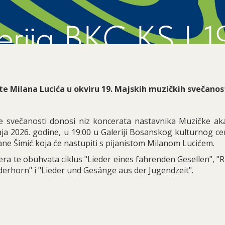
ste Milana Lucića u okviru 19. Majskih muzičkih svečanos
ke svečanosti donosi niz koncerata nastavnika Muzičke ak
aja 2026. godine, u 19:00 u Galeriji Bosanskog kulturnog c
rane Šimić koja će nastupiti s pijanistom Milanom Lucićem.
a te obuhvata ciklus "Lieder eines fahrenden Gesellen", "R
nderhorn" i "Lieder und Gesänge aus der Jugendzeit".