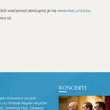
čkih svečanosti dostupno je na:
www.mas.unsa.ba.
ntra KS
KONCERTI
ljem Koncertne sezone
ju se i festivali Majske Muzičke
ti, Sonemus Fest, Sarajevo