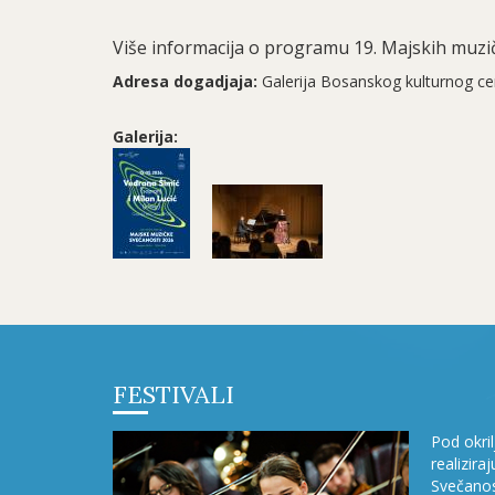
Više informacija o programu 19. Majskih muzi
Adresa dogadjaja:
Galerija Bosanskog kulturnog ce
Galerija:
FESTIVALI
Pod okri
realizira
Svečanos