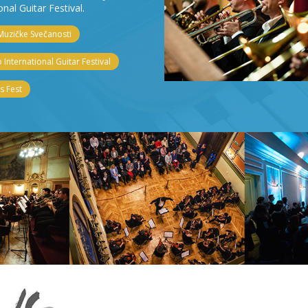
onal Guitar Festival.
Muzičke Svečanosti
 International Guitar Festival
 Fest