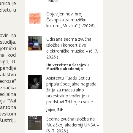
"Music"
nica je
itetu u
Objavljen novi broj
Časopisa za muzičku
kulturu „Muzika“ (1/2026)
avir na
Održana sedma zvučna
studija,
izložba i koncert žive
etnički
elektroničke muzike – (6. 7.
ima kod
2026.)
diga, D.
Univerzitet u Sarajevu -
pendije
Muzička akademija
alaštvu
Asistentu Fuadu Šetiću
ecroze"
pripala Specijalna nagrada
 značka
žirija za maestralno
ecijalna
orkestralno vođenje u
ju “Val
predstavi Tri boje cvekle
Kantona
Jajce, BiH
jevskom
Sedma zvučna izložba na
ustriji,
Muzičkoj akademiji UNSA –
(6. 7. 2026.)