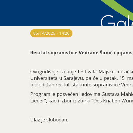
05/14/2026 - 14:26
Recital sopranistice Vedrane Šimić i pijani
Ovogodišnje izdanje festivala Majske muzič
Univerziteta u Sarajevu, pa će u petak, 15. m
biti održan recital istaknute sopranistice Ved
Program je posvećen liedovima Gustava Mahler
Lieder", kao i izbor iz zbirki "Des Knaben Wu
Ulaz je slobodan.