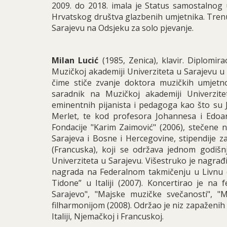
2009. do 2018. imala je Status samostalnog 
Hrvatskog društva glazbenih umjetnika. Trenu
Sarajevu na Odsjeku za solo pjevanje.
Milan Lucić
(1985, Zenica), klavir. Diplomir
Muzičkoj akademiji Univerziteta u Sarajevu u kl
čime stiče zvanje doktora muzičkih umjetnos
saradnik na Muzičkoj akademiji Univerzit
eminentnih pijanista i pedagoga kao što su J.
Merlet, te kod profesora Johannesa i Edoar
Fondacije "Karim Zaimović" (2006), stečene 
Sarajeva i Bosne i Hercegovine, stipendije z
(Francuska), koji se održava jednom godišnje
Univerziteta u Sarajevu. Višestruko je nagrađi
nagrada na Federalnom takmičenju u Livnu (
Tidone” u Italiji (2007). Koncertirao je na 
Sarajevo", "Majske muzičke svečanosti", "
filharmonijom (2008). Održao je niz zapaženih ko
Italiji, Njemačkoj i Francuskoj.