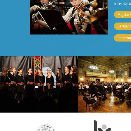
Internati
Majske 
Sarajevo
Sonemus