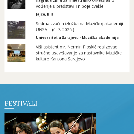
nagrada žirija za maestralno orkestralno
vođenje u predstavi Tri boje cvekle
Jajce, BiH
Sedma zvučna izložba na Muzičkoj akademiji
UNSA – (6. 7. 2026.)
Univerzitet u Sarajevu - Muzička akademija
Viši asistent mr. Nermin Ploskić realizovao
stručno usavršavanje za nastavnike Muzičke
kulture Kantona Sarajevo
FESTIVALI