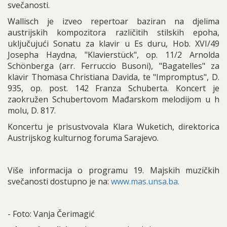
svečanosti.
Wallisch je izveo repertoar baziran na djelima
austrijskih kompozitora različitih stilskih epoha,
uključujući Sonatu za klavir u Es duru, Hob. XVI/49
Josepha Haydna, "Klavierstück", op. 11/2 Arnolda
Schönberga (arr. Ferruccio Busoni), "Bagatelles" za
klavir Thomasa Christiana Davida, te "Impromptus", D.
935, op. post. 142 Franza Schuberta. Koncert je
zaokružen Schubertovom Mađarskom melodijom u h
molu, D. 817.
Koncertu je prisustvovala Klara Wuketich, direktorica
Austrijskog kulturnog foruma Sarajevo.
Više informacija o programu 19. Majskih muzičkih
svečanosti dostupno je na:
www.mas.unsa.ba.
- Foto: Vanja Čerimagić