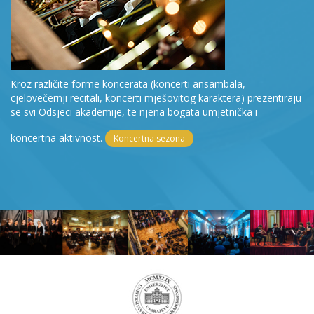
Kroz različite forme koncerata (koncerti ansambala,
cjelovečernji recitali, koncerti mješovitog karaktera) prezentiraju
se svi Odsjeci akademije, te njena bogata umjetnička i
koncertna aktivnost.
Koncertna sezona