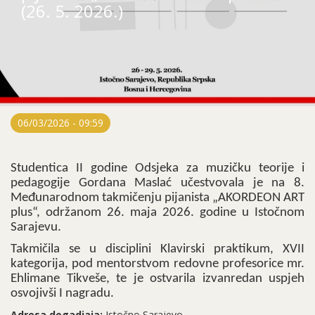
(26. 5. 2026.)
06/03/2026 - 09:59
Studentica II godine Odsjeka za muzičku teorije i
pedagogije Gordana Maslać učestvovala je na 8.
Međunarodnom takmičenju pijanista „AKORDEON ART
plus“, održanom 26. maja 2026. godine u Istočnom
Sarajevu.
Takmičila se u disciplini Klavirski praktikum, XVII
kategorija, pod mentorstvom redovne profesorice mr.
Ehlimane Tikveše, te je ostvarila izvanredan uspjeh
osvojivši I nagradu.
Adresa dogadjaja:
Istočno Sarajevo