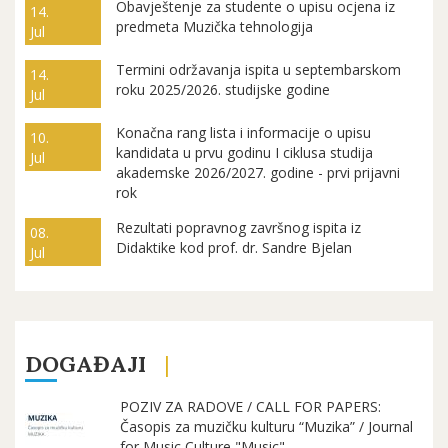
Obavještenje za studente o upisu ocjena iz
14.
predmeta Muzička tehnologija
Jul
Termini održavanja ispita u septembarskom
14.
roku 2025/2026. studijske godine
Jul
Konačna rang lista i informacije o upisu
10.
kandidata u prvu godinu I ciklusa studija
Jul
akademske 2026/2027. godine - prvi prijavni
rok
Rezultati popravnog završnog ispita iz
08.
Didaktike kod prof. dr. Sandre Bjelan
Jul
DOGAĐAJI
POZIV ZA RADOVE / CALL FOR PAPERS:
Časopis za muzičku kulturu “Muzika” / Journal
for Music Culture "Music"