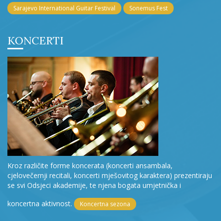
Sarajevo International Guitar Festival
Sonemus Fest
KONCERTI
Kroz različite forme koncerata (koncerti ansambala,
cjelovečernji recitali, koncerti mješovitog karaktera) prezentiraju
se svi Odsjeci akademije, te njena bogata umjetnička i
koncertna aktivnost.
Koncertna sezona