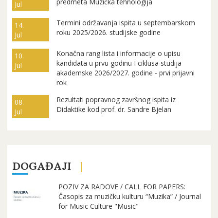
predmeta Muzička tehnologija
Jul
Termini održavanja ispita u septembarskom
14.
roku 2025/2026. studijske godine
Jul
Konačna rang lista i informacije o upisu
10.
kandidata u prvu godinu I ciklusa studija
Jul
akademske 2026/2027. godine - prvi prijavni
rok
Rezultati popravnog završnog ispita iz
08.
Didaktike kod prof. dr. Sandre Bjelan
Jul
DOGAĐAJI
POZIV ZA RADOVE / CALL FOR PAPERS:
Časopis za muzičku kulturu “Muzika” / Journal
for Music Culture "Music"