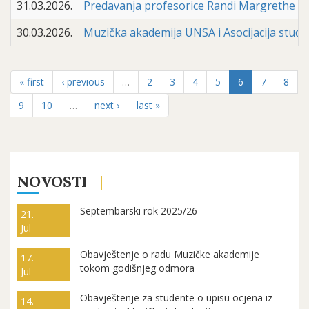
31.03.2026.
Predavanja profesorice Randi Margrethe Eid
30.03.2026.
Muzička akademija UNSA i Asocijacija studena
« first
‹ previous
…
2
3
4
5
6
7
8
9
10
…
next ›
last »
NOVOSTI
Septembarski rok 2025/26
21.
Jul
Obavještenje o radu Muzičke akademije
17.
tokom godišnjeg odmora
Jul
Obavještenje za studente o upisu ocjena iz
14.