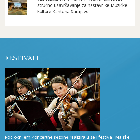
stručno usavršavanje za nastavnike Muzičke
kulture Kantona Sarajevo
FESTIVALI
Pod okriljem Koncertne sezone realiziraju se i festivali Majske