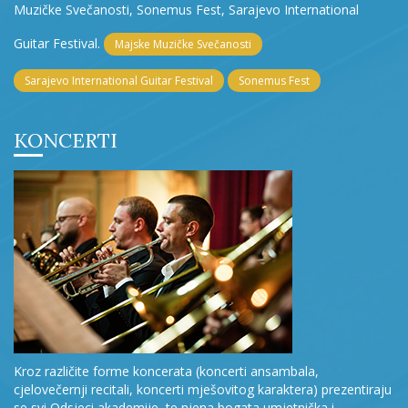
Muzičke Svečanosti, Sonemus Fest, Sarajevo International
Guitar Festival.
Majske Muzičke Svečanosti
Sarajevo International Guitar Festival
Sonemus Fest
KONCERTI
Kroz različite forme koncerata (koncerti ansambala,
cjelovečernji recitali, koncerti mješovitog karaktera) prezentiraju
se svi Odsjeci akademije, te njena bogata umjetnička i