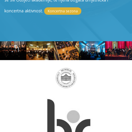
koncertna aktivnost.
Koncertna sezona