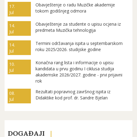
Obavještenje o radu Muzičke akademije
17.
tokom godišnjeg odmora
Jul
Obavještenje za studente o upisu ocjena iz
14.
predmeta Muzička tehnologija
Jul
Termini održavanja ispita u septembarskom
14.
roku 2025/2026. studijske godine
Jul
Konačna rang lista i informacije o upisu
10.
kandidata u prvu godinu I ciklusa studija
Jul
akademske 2026/2027. godine - prvi prijavni
rok
Rezultati popravnog završnog ispita iz
08.
Didaktike kod prof. dr. Sandre Bjelan
Jul
DOGAĐAJI