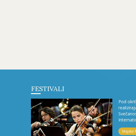
FESTIVALI
Pod okri
realizira
Svečanos
Internati
Majske 