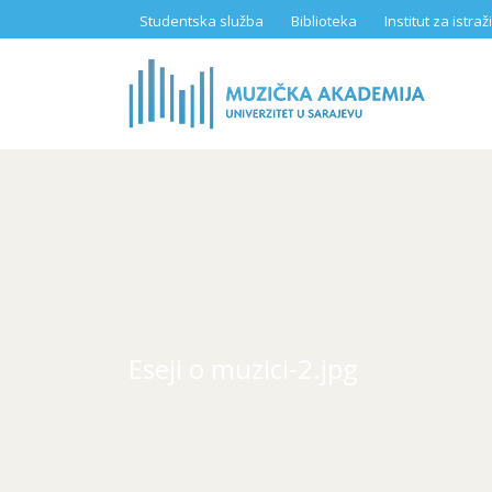
Skip
Studentska služba
Biblioteka
Institut za istr
to
main
content
Eseji o muzici-2.jpg