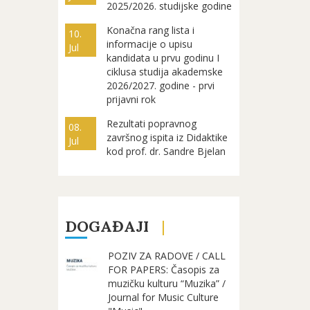
2025/2026. studijske godine
Konačna rang lista i
10.
informacije o upisu
Jul
kandidata u prvu godinu I
ciklusa studija akademske
2026/2027. godine - prvi
prijavni rok
Rezultati popravnog
08.
završnog ispita iz Didaktike
Jul
kod prof. dr. Sandre Bjelan
DOGAĐAJI
POZIV ZA RADOVE / CALL
FOR PAPERS: Časopis za
muzičku kulturu “Muzika” /
Journal for Music Culture