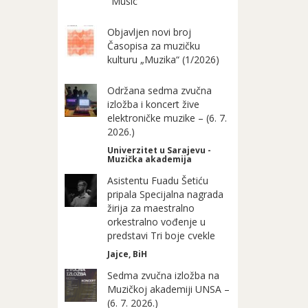
"Music"
Objavljen novi broj
Časopisa za muzičku
kulturu „Muzika“ (1/2026)
Održana sedma zvučna
izložba i koncert žive
elektroničke muzike – (6. 7.
2026.)
Univerzitet u Sarajevu -
Muzička akademija
Asistentu Fuadu Šetiću
pripala Specijalna nagrada
žirija za maestralno
orkestralno vođenje u
predstavi Tri boje cvekle
Jajce, BiH
Sedma zvučna izložba na
Muzičkoj akademiji UNSA –
(6. 7. 2026.)