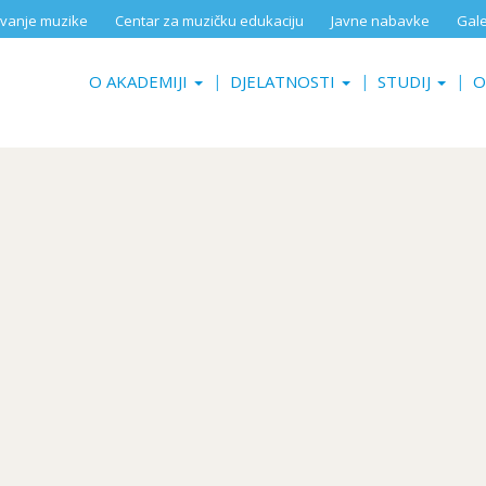
aživanje muzike
Centar za muzičku edukaciju
Javne nabavke
Gale
O AKADEMIJI
DJELATNOSTI
STUDIJ
O