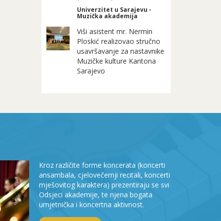
Univerzitet u Sarajevu -
Muzička akademija
Viši asistent mr. Nermin
Ploskić realizovao stručno
usavršavanje za nastavnike
Muzičke kulture Kantona
Sarajevo
Kroz različite forme koncerata (koncerti
ansambala, cjelovečernji recitali, koncerti
mješovitog karaktera) prezentiraju se svi
Odsjeci akademije, te njena bogata
umjetnička i koncertna aktivnost.