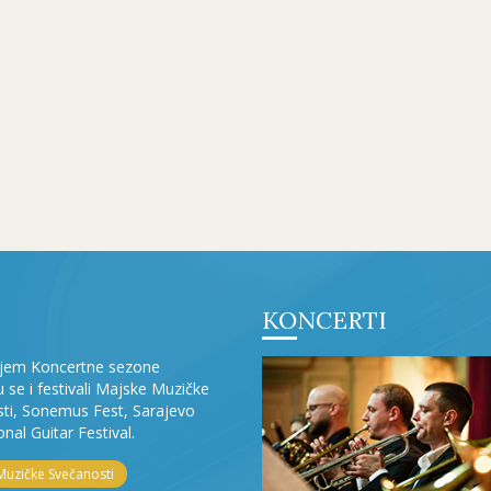
KONCERTI
ljem Koncertne sezone
ju se i festivali Majske Muzičke
ti, Sonemus Fest, Sarajevo
onal Guitar Festival.
Muzičke Svečanosti