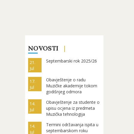
NOVOSTI
Septembarski rok 2025/26
21.
Jul
Obavještenje o radu
17.
Muzičke akademije tokom
Jul
godišnjeg odmora
Obavještenje za studente o
14.
upisu ocjena iz predmeta
Jul
Muzička tehnologija
Termini održavanja ispita u
14.
septembarskom roku
Jul