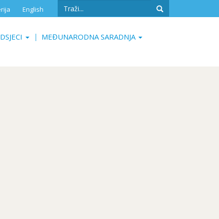
Search
rija
English
form
Search
DSJECI
MEĐUNARODNA SARADNJA