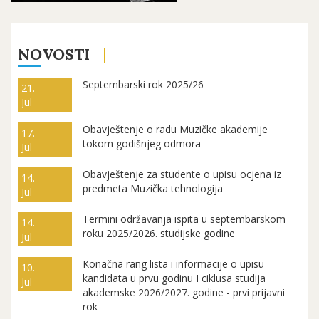
NOVOSTI
Septembarski rok 2025/26
21.
Jul
Obavještenje o radu Muzičke akademije
17.
tokom godišnjeg odmora
Jul
Obavještenje za studente o upisu ocjena iz
14.
predmeta Muzička tehnologija
Jul
Termini održavanja ispita u septembarskom
14.
roku 2025/2026. studijske godine
Jul
Konačna rang lista i informacije o upisu
10.
kandidata u prvu godinu I ciklusa studija
Jul
akademske 2026/2027. godine - prvi prijavni
rok