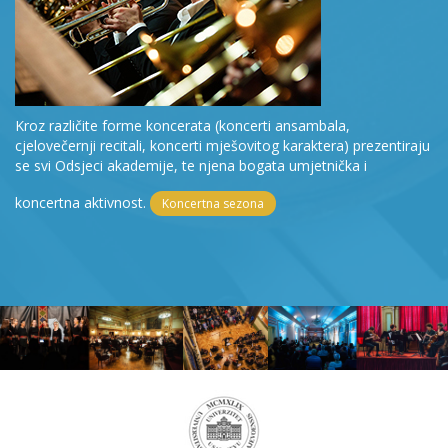
Kroz različite forme koncerata (koncerti ansambala,
cjelovečernji recitali, koncerti mješovitog karaktera) prezentiraju
se svi Odsjeci akademije, te njena bogata umjetnička i
koncertna aktivnost.
Koncertna sezona