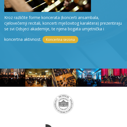
Kroz različite forme koncerata (koncerti ansambala,
cjelovečernji recitali, koncerti mješovitog karaktera) prezentiraju
se svi Odsjeci akademije, te njena bogata umjetnička i
koncertna aktivnost.
Koncertna sezona