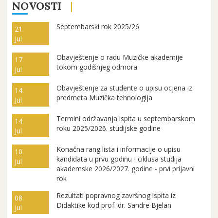
NOVOSTI
Septembarski rok 2025/26
21.
Jul
Obavještenje o radu Muzičke akademije
17.
tokom godišnjeg odmora
Jul
Obavještenje za studente o upisu ocjena iz
14.
predmeta Muzička tehnologija
Jul
Termini održavanja ispita u septembarskom
14.
roku 2025/2026. studijske godine
Jul
Konačna rang lista i informacije o upisu
10.
kandidata u prvu godinu I ciklusa studija
Jul
akademske 2026/2027. godine - prvi prijavni
rok
Rezultati popravnog završnog ispita iz
08.
Didaktike kod prof. dr. Sandre Bjelan
Jul