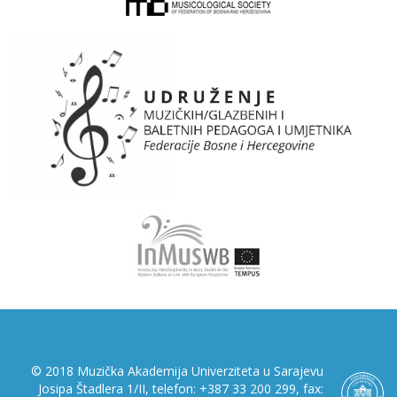
© 2018 Muzička Akademija Univerziteta u Sarajevu
Josipa Štadlera 1/II, telefon: +387 33 200 299, fax: