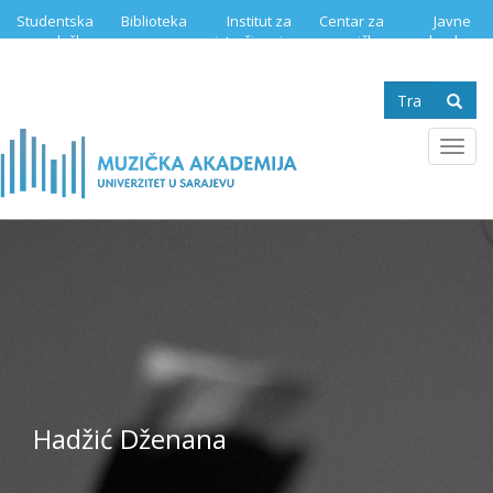
Skip
Studentska
Biblioteka
Institut za
Centar za
Javne
to
služba
istraživanje
muzičku
nabavke
main
muzike
edukaciju
content
Search
form
Se
Toggl
navig
Hadžić Dženana