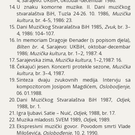
4
,
Sarajevo
:
UKBiH
,
oktobar
-
decembar
1986.
U znaku komorne muzike. II. Dani muzičkog
stvaralaštva BiH, Tuzla 24-26. 10. 1986,
Muzička
kultura
, br. 4–5, 1986: 23.
Dani Muzi
č
kog Stvarala
š
tva BiH
1985,
Zvuk
,
br
. 3–
4, 1986: 104–107.
In memoriam Dragoje Đenader (s popisom djela),
Bilten br. 4
, Sarajevo: UKBiH, oktobar-decembar
1986;
Muzička kultura
, br. 1–2, 1987: 4.
Sar
ajevska zima,
Muzička kultura
, 1–2,1987: 16.
Čekajući jesen. Koncerti protekle sezone,
Muzička
kultura
, br. 3–4, 1987.
Sinteza dvaju zvukovnih medija. Intervju sa
kompozitorom Josipom Magdićem,
Oslobodjenje
,
06. 01.1988.
Dani Muzi
č
kog Stvarala
š
tva BiH
1987,
Odjek
,
1988,
br
. 1.
Igra ljubavi
.
Satie
–
Nui
ć,
Odjek
, 1988,
br
. 17.
Muzika mladosti. SVEM 1989,
Odjek
, 1989.
Ekspresivni muzički govor. Povodom smrti Vlade
Miloševića,
Oslobođenje
, 10. 2. 1990.