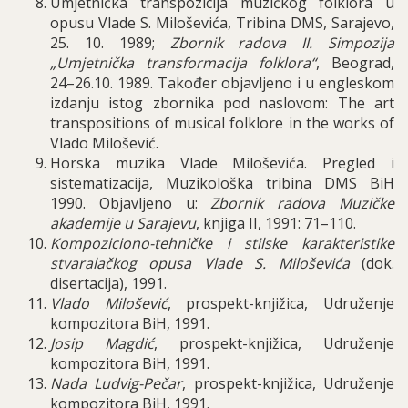
Umjetnička transpozicija muzičkog folklora u
opusu Vlade S. Miloševića, Tribina DMS, Sarajevo,
25. 10. 1989;
Zbornik radova II. Simpozija
„Umjetnička transformacija folklora“
, Beograd,
24–26.10. 1989. Također objavljeno i u engleskom
izdanju istog zbornika pod naslovom: The art
transpositions of musical folklore in the works of
Vlado Milošević.
Horska muzika Vlade Miloševića. Pregled i
sistematizacija, Muzikološka tribina DMS BiH
1990.
Objavljeno u:
Zbornik radova Muzičke
akademije u Sarajevu
, knjiga II, 1991: 71–110.
Kompoziciono-tehničke i stilske karakteristike
stvaralačkog opusa Vlade S. Miloševića
(dok.
disertacija), 1991.
Vlado Milošević
, prospekt-knjižica, Udruženje
kompozitora BiH, 1991.
Josip Magdić
, prospekt-knjižica, Udruženje
kompozitora BiH, 1991.
Nada Ludvig-Pečar
, prospekt-knjižica, Udruženje
kompozitora BiH, 1991.