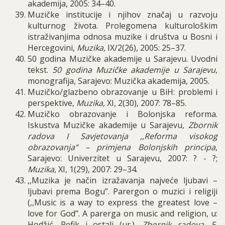
akademija, 2005: 34–40.
Muzičke institucije i njihov značaj u razvoju
kulturnog života. Prolegomena kulturološkim
istraživanjima odnosa muzike i društva u Bosni i
Hercegovini,
Muzika,
IX/2(26), 2005: 25–37.
50 godina Muzičke akademije u Sarajevu. Uvodni
tekst.
50 godina Muzičke akademije u Sarajevu
,
monografija, Sarajevo: Muzička akademija, 2005.
Muzičko/glazbeno obrazovanje u BiH: problemi i
perspektive,
Muzika
, XI, 2(30), 2007: 78–85.
M
uzičko obrazovanje i Bolonjska reforma.
Iskustva Muzičke akademije u Sarajevu,
Zbornik
radova I Savjetovanja ,,Reforma visokog
obrazovanja“ – primjena Bolonjskih principa
,
Sarajevo: Univerzitet u Sarajevu, 2007: ? - ?;
Muzika
,
XI
, 1(29), 2007: 29–34.
,,
Muzika je na
č
in izra
ž
avanja najve
ć
e ljubavi
–
ljubavi prema Bogu”
.
Parergon o muzici i religiji
(,,Music is a way to express the greatest love –
love for God”. A parerga on music and religion, u:
Hodžić, Refik i ostali (ur.),
Zbornik radova
.
5.