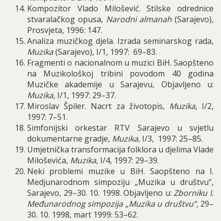
Kompozitor Vlado Milošević. Stilske odrednice
stvaralačkog opusa,
Narodni almanah
(Sarajevo),
Prosvjeta, 1996: 147.
Analiza muzičkog djela.
Izrada seminarskog rada,
Muzika
(Sarajevo), I/1, 1997: 69–83.
Fragmenti o nacionalnom u muzici BiH.
Saopšteno
na Muzikološkoj tribini povodom 40 godina
Muzičke akademije u Sarajevu, Objavljeno u:
Muzika
, I/1, 1997: 29–37.
Miroslav Špiler. Nacrt za životopis,
Muzika
, I/2,
1997: 7–51.
Simfonijski orkestar RTV Sarajevo u svjetlu
dokumentarne gradje,
Muzika
, I/3, 1997: 25–85.
Umjetnička transformacija folklora u djelima Vlade
Miloševića,
Muzika
, I/4, 1997: 29–39.
Neki problemi muzike u BiH.
Saopšteno na I.
Medjunarodnom simpoziju „Muzika u društvu”,
Sarajevo, 29–30. 10. 1998. Objavljeno u:
Zborniku I.
Međunarodnog simpozija „Muzika u društvu”
, 29–
30. 10. 1998, mart 1999: 53–62.