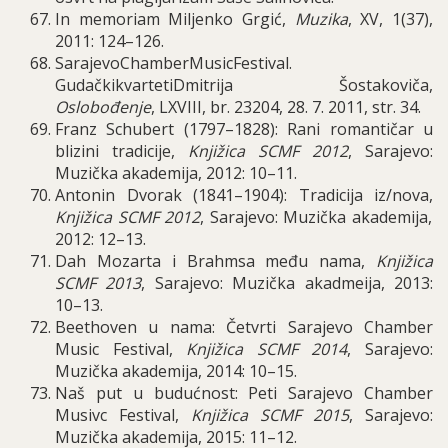
In memoriam Miljenko Grgić,
Muzika
, XV, 1(37),
2011: 124–126.
SarajevoChamberMusicFestival
.
Guda
č
kikvartetiDmitrija
Š
ostakovi
č
a
,
Oslobođenje
, LXVIII, br. 23204, 28. 7. 2011, str. 34.
Franz Schubert (1797–1828): Rani romantičar u
blizini tradicije,
Knjižica SCMF 2012
, Sarajevo:
Muzička akademija, 2012: 10–11.
Antonin Dvorak (1841–1904): Tradicija iz/nova,
Knjižica SCMF 2012
, Sarajevo: Muzička akademija,
2012: 12–13.
Dah Mozarta i Brahmsa među nama,
Knjižica
SCMF 2013
, Sarajevo: Muzička akadmeija, 2013:
10–13.
Beethoven u nama: Četvrti Sarajevo Chamber
Music Festival,
Knjižica SCMF 2014
, Sarajevo:
Muzička akademija, 2014: 10–15.
Naš put u budućnost: Peti Sarajevo Chamber
Musivc Festival,
Knjižica SCMF 2015
, Sarajevo:
Muzička akademija, 2015: 11–12.