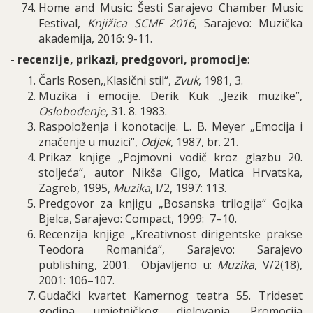
Home and Music: Šesti Sarajevo Chamber Music
Festival,
Knjižica SCMF 2016
, Sarajevo: Muzička
akademija, 2016: 9-11.
-
recenzije, prikazi, predgovori, promocije
:
Čarls Rosen,,Klasični stil“,
Zvuk
, 1981, 3.
Muzika i emocije. Derik Kuk ,,Jezik muzike”,
Oslobođenje
, 31.
8. 1983.
Raspoloženja i konotacije. L. B. Meyer „Emocija i
značenje u muzici“,
Odjek
, 1987, br. 21.
Prikaz knjige
„
Pojmovni vodi
č
kroz glazbu
20.
stolje
ć
a
“,
autor Nik
š
a Gligo
,
Matica Hrvatska
,
Zagreb
, 1995,
Mu
zika
, I/2, 1997: 113.
Predgovor za knjigu „Bosanska trilogija“ Gojka
Bjelca, Sarajevo: Compact, 1999: 7–10.
Recenzija knjige „Kreativnost dirigentske prakse
Teodora Romanića“, Sarajevo: Sarajevo
publishing, 2001. Objavljeno u:
Muzika
, V/2(18),
2001: 106–107.
Guda
č
ki kvartet Kamernog teatra
55.
Trideset
godina umjetni
č
kog djelovanja
.
Promocija