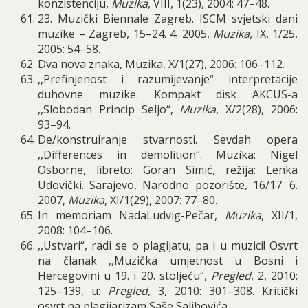
konzistenciju,
M
uzika
, VIII, 1(23), 2004: 47–48.
23. Muzički Biennale Zagreb. ISCM svjetski dani
muzike – Zagreb, 15–24. 4. 2005,
Muzika,
IX, 1/25,
2005: 54–58.
Dva nova znaka, Muzika, X/1(27), 2006: 106–112.
,,Prefinjenost i razumijevanje“ interpretacije
duhovne muzike. Kompakt disk AKCUS-a
,,Slobodan Princip Seljo“,
Muzika
, X/2(28), 2006:
93–94.
De/konstruiranje stvarnosti. Sevdah opera
,,Differences in demolition“. Muzika: Nigel
Osborne, libreto: Goran Simić, režija: Lenka
Udovički. Sarajevo, Narodno pozorište, 16/17. 6.
2007,
Muzika
, XI/1(29), 2007: 77–80.
In memoriam NadaLudvig
-
Pe
č
ar
,
Muzika
,
XII
/1,
2008: 104–106.
,,Ustvari“, radi se o plagijatu, pa i u muzici! Osvrt
na članak ,,Muzička umjetnost u Bosni i
Hercegovini u 19. i 20. stoljeću“,
Pregled
, 2, 2010:
125–139, u:
Pregled
, 3, 2010: 301–308. Kritički
osvrt na plagijarizam Saše Salihovića.