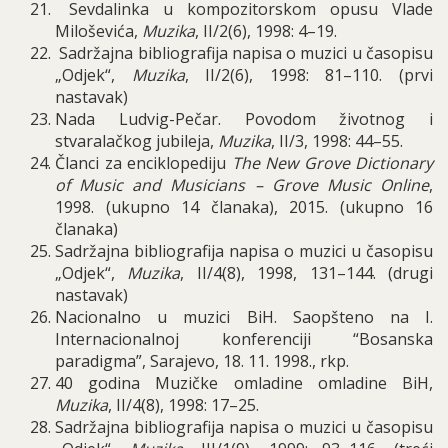
Sevdalinka u kompozitorskom opusu Vlade
Miloševića,
Muzika
, II/2(6), 1998: 4–19.
Sadržajna bibliografija napisa o muzici u časopisu
„Odjek“,
Muzika
, II/2(6), 1998: 81–110. (prvi
nastavak)
Nada Ludvig-Pečar.
Povodom životnog i
stvaralačkog jubileja,
Muzika
, II/3, 1998: 44–55.
Članci za enciklopediju
The New Grove Dictionary
of Music and Musicians – Grove Music Online
,
1998. (ukupno 14 članaka), 2015. (ukupno 16
članaka)
Sadržajna bibliografija napisa o muzici u časopisu
„Odjek“,
Muzika
, II/4(8), 1998, 131–144. (drugi
nastavak)
Nacionalno u muzici BiH. Saopšteno na I.
Internacionalnoj konferenciji “Bosanska
paradigma”, Sarajevo, 18. 11. 1998., rkp.
40 godina Muzičke omladine omladine BiH,
Muzika
, II/4(8), 1998: 17–25.
Sadržajna bibliografija napisa o muzici u časopisu