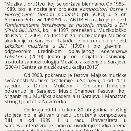
"Muzika u društvu" koji se održava biennalno. Od 1985–
1989. bio je nositeljem projekta
Kompozitori Bosne i
Hercegovine: Obrada podataka
pri SOKOJ-u. S dr.
Ankicom Petrović 1990/91. za ANUBiH izradio je projekt
Fundamentalna istraživanja za historiju muzike u BiH
(FIHM BiH 2010)
, koji je 1997. prenešen u Muzikološko
društvo, a 2004. na Institut za muzikologiju Muzičke
akademije u Sarajevu. Takođe je pokrenuo i projekt
Leksikon muzičara u BiH
(1999) i bio glavnim i
odgovornim urednikom objavljenog
Abecedarija
Leksikona
(2010). Jedan je od inicijatora osnivanja
Instituta za muzikologiju Muzičke akademije u Sarajevu
(2004) i Centra za muzičku edukaciju (2015).
Od 2008. pokrenuo je festival Majske muzičke
svečanosti Muzičke akademije u Sarajevu, a od 2011.
zajedno s Dinom Mulićem i Chrisom Finkelom
pokrenuo je Sarajevo Music Chamber Festival, koji
organiziraju Muzička akademija u Sarajevu i Manattan
String Quartet iz New Yorka.
Od kraja 70-tih i tokom 80-tih godina prošlog
stoljeća bio je aktivan u radu Udruženja kompozitora
BiH, a od 1989. i u radu Univerziteta u
Sarajevu.Intenzivno je radio na uvođenju studija prema
zahtjevima Bolonjske reforme na Muzičkoj akademiji