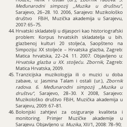
Međunarodni simpozij ,,Muzika u društvu”
,
Sarajevo, 26–28. 10. 2006, Sarajevo: Muzikološko
društvo FBiH, Muzička akademija u Sarajevu,
2007: 65–75.
Hrvatski skladatelji u dijaspori kao historiografski
problem: Korpus hrvatskih skladatelja u bih.
glazbenoj kulturi 20 stoljeća, Saopšteno na
Simpoziju: XX stoljeće – Hrvatska glazba, Zagreb:
Matica hrvatska, 22–24. 11. 2007. Objavljeno u:
Hrvatska glazba u XX. stoljeću. Zbornik
, Zagreb:
Matica Hrvatska, 2009.
Tranzicijska muzikologija ili o muzici u doba
zabave, u: Jasmina Talam i ostali (
ur
.),
Zbornik
radova
.
6.
Me
đ
unarodni simpozij
,,
Muzika u
dru
š
tvu
“
,
Sarajevo
, 28–30.
X
2008,
Sarajevo
:
Muzikolo
š
ko dru
š
tvo FBiH
,
Muzi
č
ka akademija u
Sarajevu
, 2009: 67–81.
B
olonjski zahtjevi za osiguranje kvaliteta i
monitoring. Primjer Muzičke akademije u
Sarajevu. Objavljeno u:
Muzika
, XII/1, 2008: 78–90;