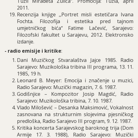
Tuzli Miradeta Zulića“. Promocija: Tuzla, april
2011.
Recenzija knjige ,,Portret misli estetičara Ivana
Fochta. Filozofija i estetika pred tajnom
umjetničkog bića“ Fatime Lačević, Sarajevo:
Filozofski fakultet u Sarajevu, 2012. Elektronsko
izdanje.
- radio emisije i kritike
:
Da
ni Muzičkog Stvaralaštva Jajce 1985. Radio
Sarajevo: Muzikološka tribina III programa, 13. 11.
1985, 19 h.
Leonard B. Meyer: Emocija i značenje u muzici,
Radio Sarajevo: Muzički magazin, 7. 6. 1987.
Godišnjice – Kompozitor Josip Magdić, Radio
Sarajevo: Muzikološka tribina, 7. 10. 1987.
Vlado Milošević – Desanka Maksimović, Vokalnost
zasnovana na strukturnim slojevima pjesničkog
predloška, Radio Sarajevo III program, 9.
12. 1987.
Kritika koncerta Sarajevskog baroknog trija (Dom
Armije 17. 3. 1988), Radio Sarajevo: Muzički