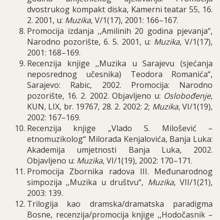
dvostrukog kompakt diska
,
Kamerni teatar
55, 16.
2
. 2001,
u
:
Muzika
,
V/1(17)
, 2001: 166–167.
Promocija izdanja ,,Amilinih 20 godina pjevanja“,
Narodno pozorište, 6. 5. 2001, u:
Muzika
, V/1(17),
2001: 168–169.
Recenzija knjige ,,Muzika u Sarajevu (sjećanja
neposrednog učesnika) Teodora Romanića“,
Sarajevo: Rabic, 2002. Promocija: Narodno
pozorište, 16. 2. 2002. Objavljeno u:
Oslobođenje
,
KUN, LIX, br. 19767, 28. 2. 2002: 2;
Muzika
, VI/1(19),
2002: 167–169.
Recenzija knjige „Vlado S. Milošević –
etnomuzikolog“ Milorada Kenjalovića, Banja Luka:
Akademija umjetnosti Banja Luka, 2002.
Objavljeno u:
Muzika
, VI/1(19), 2002: 170–171.
Promocija Zbornika radova III. Međunarodnog
simpozija ,,Muzika u društvu“,
Muzika
, VII/1(21),
2003: 139.
Trilogija kao dramska/dramatska paradigma
Bosne, recenzija/promocija knjige ,,Hodočasnik –