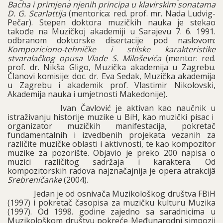
Bacha i primjena njenih principa u klavirskim sonatama
D. G. Scarlattija
(mentorica: red. prof. mr. Nada Ludvig-
Pečar). Stepen doktora muzičkih nauka je stekao
takođe na Muzičkoj akademiji u Sarajevu 7. 6. 1991.
odbranom doktorske disertacije pod naslovom:
Kompoziciono-tehničke i stilske karakteristike
stvaralačkog opusa Vlade S. Miloševića
(mentor: red.
prof. dr. Nikša Gligo, Muzička akademija u Zagrebu.
Članovi komisije: doc. dr. Eva Sedak, Muzička akademija
u Zagrebu i akademik prof. Vlastimir Nikolovski,
Akademija nauka i umjetnosti Makedonije).
Ivan Čavlović je aktivan kao naučnik u
istraživanju historije muzike u BiH, kao muzički pisac i
organizator muzičkih manifestacija, pokretač
fundamentalnih i izvedbenih projekata vezanih za
različite muzičke oblasti i aktivnosti, te kao kompozitor
muzike za pozorište.
Objavio je preko 200 napisa o
muzici različitog sadržaja i karaktera. Od
kompozitorskih radova najznačajnija je opera atrakcijâ
Srebreničanke
(2004).
Jedan je od osnivača Muzikološkog društva FBiH
(1997) i pokretač časopisa za muzičku kulturu Muzika
(1997). Od 1998. godine zajedno sa saradnicima u
Muzikološkom društvu pokreće Međunarodni simpozij