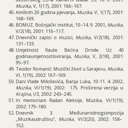
Muzika
, V, 1(17), 2001: 166–167.
Amilinih 20 godina pjevanja,
Muzika
, V, 1(17), 2001:
168–169.
BOMUZ, Bošnjački institut, 10
–14. 9. 2001,
Muzika
,
V/2(18), 2001: 116–117.
Dnevnički zapisi o muzici,
Muzika
, V/2(18), 2001:
131–133.
Umjetnost flaute Be
ć
ira Drnde
.
Uz
40
godinaumjetnostisviranja
,
Muzika
, V, 2(18), 2001:
95–97.
Teodor Romanić: Muzički život u Sarajevu,
Muzika
,
VI, 1(19), 2002: 167–169.
Dani Vlade Miloševića, Banja Luka, 10-11. 4. 2002,
Muzika
, VI/1(19), 2002: 175. Proširena verzija u:
Krajina
, I/3, 2002: 243–245.
In memoriam Radan Aleksije, Muzika, VI/1(19),
2002: 179–180.
Dnevnik
3.
Me
đ
unarodnogsimpozija
,,
Muzikaudru
š
tvu
“,
Muzika
,
VI
/2(20), 2002: 158–
152.