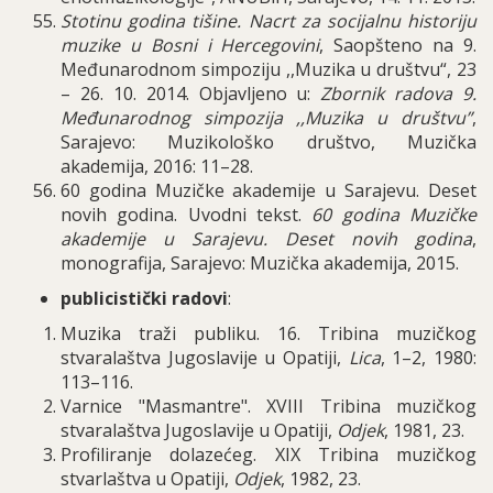
Stotinu godina tišine. Nacrt za socijalnu historiju
muzike u Bosni i Hercegovini
, Saopšteno na 9.
Međunarodnom simpoziju ,,Muzika u društvu“, 23
– 26. 10. 2014.
Objavljeno u:
Zbornik radova 9.
Međunarodnog simpozija ,,Muzika u društvu”
,
Sarajevo: Muzikološko društvo, Muzička
akademija, 2016: 11–28.
60 godina Muzičke akademije u Sarajevu. Deset
novih godina. Uvodni tekst.
60 godina Muzičke
akademije u Sarajevu. Deset novih godina
,
monografija, Sarajevo: Muzička akademija, 2015.
publicisti
č
ki radovi
:
Muzika tra
ž
i publiku
. 16.
Tribina muzi
č
kog
stvarala
š
tva Jugoslavije u Opatiji
,
Lica
, 1–2, 1980:
113–116.
Varnice
"
Masmantre
".
XVIII Tribina muzi
č
kog
stvarala
š
tva Jugoslavije u Opatiji
,
Odjek
, 1981, 23.
Profiliranje dolaze
ć
eg
.
XIX Tribina muzi
č
kog
stvarla
š
tva u Opatiji
,
Odjek
, 1982, 23.