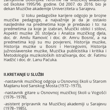
od školske 1995/96. godine. Od 2007. do 2016. bio je
dekan Muzičke akademije Univerziteta u Sarajevu.
U toku pedagoške karijere odgojio je brojne
muzičke pedagoge, a najvažnije je da je ostavio
nasljednike na predmetima koje je predavao i to: na
predmetima za koje je izabran, Muzički oblici i stilovi,
Aspekti muzike 20. stoljeća i Analiza muzičkog djela,
doc. dr. Amilu Ramović i doc. dr. Amru Bosnić, a na
predmetima koji su mu povjereni, Historija muzike,
Historija muzike u Bosni i Hercegovini, Historija
južnoslavenske muzike, Muzička publicistika i kritika i
Metodologija muzikoloških istraživanja, doc. dr. Fatimu
Hadžić i doc. dr. Lanu Paćuka.
II.KRETANJE U SLUŽBI
-nastavnik muzičkog odgoja u Osnovnoj školi u Starom
Majdanu kod Sanskog Mosta (1972–1973),
-nastavnik gitare u Osnovnoj muzičkoj školi u Vogošći
(1976–1978),
-asistent pripravnik na Muzičkoj akademiji u Sarajevu
(1978–1985),