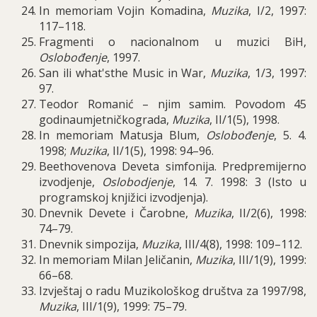
In memoriam Vojin Komadina,
Muzika
, I/2, 1997:
117–118.
Fragmenti o
nacionalnom u muzici BiH,
Oslobođenje
, 1997.
San ili what'sthe Music in War,
Muzika
, 1/3, 1997:
97.
Teodor Romani
ć –
njim samim
.
Povodom
45
godinaumjetni
č
kograda
,
Muzika
,
II
/1(5), 1998.
In memoriam Matusja Blum
,
Oslobo
đ
enje
, 5.
4
.
1998;
Muzika
,
II
/1(5), 1998: 94–96.
Beethovenova Deveta simfonija
.
Predpremijerno
izvodjenje
,
Oslobodjenje
, 14.
7
. 1998: 3 (
Isto u
programskoj knji
ž
ici izvodjenja
).
Dnevnik Devete i
Č
arobne
,
Muzika
,
II
/2(6), 1998:
74–79.
Dnevnik simpozija
,
Muzika
,
III
/4(8), 1998: 109–112.
In memoriam Milan Jeličanin,
Muzika
, III/1(9), 1999:
66–68.
Izvještaj o radu Muzikološkog društva za 1997/98,
Muzika
, III/1(9), 1999: 75–79.