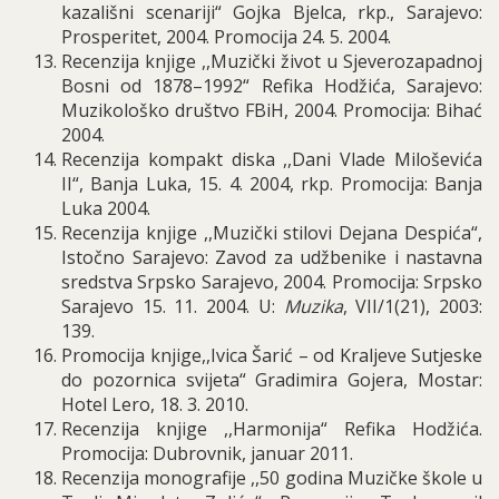
kazališni scenariji“ Gojka Bjelca, rkp., Sarajevo:
Prosperitet, 2004. Promocija 24. 5. 2004.
Recenzija knjige ,,Muzički život u Sjeverozapadnoj
Bosni od 1878–1992“ Refika Hodžića, Sarajevo:
Muzikološko društvo FBiH, 2004. Promocija: Bihać
2004.
Recenzija kompakt diska ,,Dani Vlade Miloševića
II“, Banja Luka, 15. 4. 2004, rkp. Promocija: Banja
Luka 2004.
Recenzija knjige ,,Muzički stilovi Dejana Despića“,
Istočno Sarajevo: Zavod za udžbenike i nastavna
sredstva Srpsko Sarajevo, 2004. Promocija: Srpsko
Sarajevo 15. 11. 2004. U:
Muzika
, VII/1(21), 2003:
139.
Promocija knjige,,Ivica Šarić – od Kraljeve Sutjeske
do pozornica svijeta“ Gradimira Gojera, Mostar:
Hotel Lero, 18. 3. 2010.
Recenzija knjige ,,Harmonija“ Refika Hodžića.
Promocija: Dubrovnik, januar 2011.
Recenzija monografije ,,50 godina Muzičke škole u