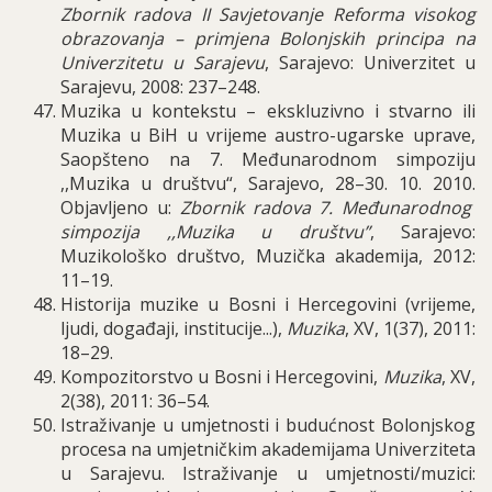
Zbornik radova
II Savjetovanje Reforma visokog
obrazovanja
–
primjena Bolonjskih principa na
Univerzitetu u Sarajevu
,
Sarajevo
:
Univerzitet u
Sarajevu
, 2008: 237–248.
Muzika u kontekstu – ekskluzivno i stvarno ili
Muzika u BiH u vrijeme austro-ugarske uprave,
Saopšteno na 7. Međunarodnom simpoziju
,,Muzika u društvu“, Sarajevo, 28–30. 10. 2010.
Objavljeno u:
Zbornik radova 7. Međunarodnog
simpozija ,,Muzika u društvu”
, Sarajevo:
Muzikološko društvo, Muzička akademija, 2012:
11–19.
Historija muzike u Bosni i Hercegovini (vrijeme,
ljudi, događaji, institucije...),
Muzika
, XV, 1(37), 2011:
18–29.
Kompozitorstvo u Bosni i Hercegovini,
Muzika
, XV,
2(38), 2011: 36–54.
Istraživanje u umjetnosti i budućnost Bolonjskog
procesa na umjetničkim akademijama Univerziteta
u Sarajevu. Istraživanje u umjetnosti/muzici: