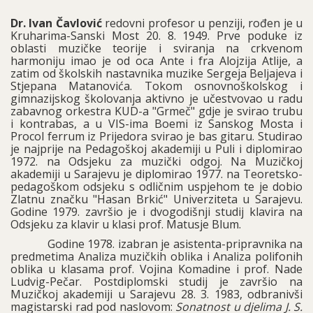
Dr. Ivan Čavlović
redovni profesor u penziji, rođen je u
Kruharima-Sanski Most 20. 8. 1949. Prve poduke iz
oblasti muzičke teorije i sviranja na crkvenom
harmoniju imao je od oca Ante i fra Alojzija Atlije, a
zatim od školskih nastavnika muzike Sergeja Beljajeva i
Stjepana Matanovića. Tokom osnovnoškolskog i
gimnazijskog školovanja aktivno je učestvovao u radu
zabavnog orkestra KUD-a "Grmeč" gdje je svirao trubu
i kontrabas, a u VIS-ima Boemi iz Sanskog Mosta i
Procol ferrum iz Prijedora svirao je bas gitaru. Studirao
je najprije na Pedagoškoj akademiji u Puli i diplomirao
1972. na Odsjeku za muzički odgoj.
Na Muzičkoj
akademiji u Sarajevu je diplomirao 1977. na Teoretsko-
pedagoškom odsjeku s odličnim uspjehom te je dobio
Zlatnu značku "Hasan Brkić" Univerziteta u Sarajevu.
Godine 1979. završio je i dvogodišnji studij klavira na
Odsjeku za klavir u klasi prof. Matusje Blum.
Godine 1978. izabran je asistenta-pripravnika na
predmetima Analiza muzičkih oblika i Analiza polifonih
oblika u klasama prof. Vojina Komadine i prof. Nade
Ludvig-Pečar.
Postdiplomski studij je završio na
Muzičkoj akademiji u Sarajevu 28. 3. 1983, odbranivši
magistarski rad pod naslovom:
Sonatnost u djelima J. S.