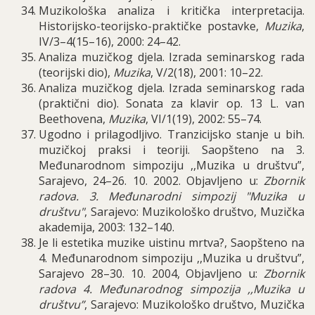
Muzikološka analiza i kritička interpretacija.
Historijsko-teorijsko-praktičke postavke,
Muzika
,
IV/3–4(15–16), 2000: 24–42.
Analiza muzičkog djela.
Izrada seminarskog rada
(teorijski dio),
Muzika
, V/2(18), 2001: 10–22.
Analiza muzičkog djela. Izrada seminarskog rada
(praktični dio). Sonata za klavir op. 13 L. van
Beethovena,
Muzika
, VI/1(19), 2002: 55–74.
Ugodno i prilagodljivo. Tranzicijsko stanje u bih.
muzičkoj praksi i teoriji. Saopšteno na 3.
Međunarodnom simpoziju ,,Muzika u društvu”,
Sarajevo, 24–26. 10. 2002. Objavljeno u:
Zbornik
radova. 3. Međunarodni simpozij "Muzika u
društvu"
, Sarajevo: Muzikološko društvo, Muzička
akademija, 2003: 132–140.
Je li estetika muzike uistinu mrtva?, Saopšteno na
4. Međunarodnom simpoziju ,,Muzika u društvu”,
Sarajevo 28–30. 10. 2004, Objavljeno u:
Zbornik
radova 4. Međunarodnog simpozija ,,Muzika u
društvu”
, Sarajevo: Muzikološko društvo, Muzička