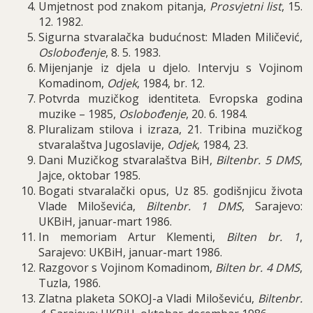
Umjetnost pod znakom pitanja
,
Prosvjetni list
, 15.
12.
1982.
Sigurna stvarala
č
ka budu
ć
nost
:
Mladen Mili
č
evi
ć,
Oslobo
đ
enje
, 8.
5
. 1983.
Mijenjanje iz djela u djelo
.
Intervju s Vojinom
Komadinom,
Odjek
, 1984, br. 12.
Potvrda muzi
č
kog identiteta
.
Evropska godina
muzike
– 1985,
Oslobo
đ
enje
, 20. 6. 1984.
Pluralizam stilova i izraza
, 21.
Tribina muzi
č
kog
stvarala
š
tva Jugoslavije
,
Odjek
, 1984, 23.
Dani Muzi
č
kog stvarala
š
tva BiH
,
Biltenbr
. 5
DMS
,
Jajce
,
oktobar
1985.
Bogati stvarala
č
ki opus
,
Uz
85.
godi
š
njicu
ž
ivota
Vlade Milo
š
evi
ć
a
,
Biltenbr
. 1
DMS
,
Sarajevo
:
UKBiH
,
januar
-
mart
1986.
In memoriam Artur Klementi,
Bilten br. 1
,
Sarajevo: UKBiH, januar-mart 1986.
Razgovor s Vojinom Komadinom,
Bilten br. 4 DMS
,
Tuzla, 1986.
Zlatna plaketa SOKOJ
-
a Vladi Milo
š
evi
ć
u
,
Biltenbr
.