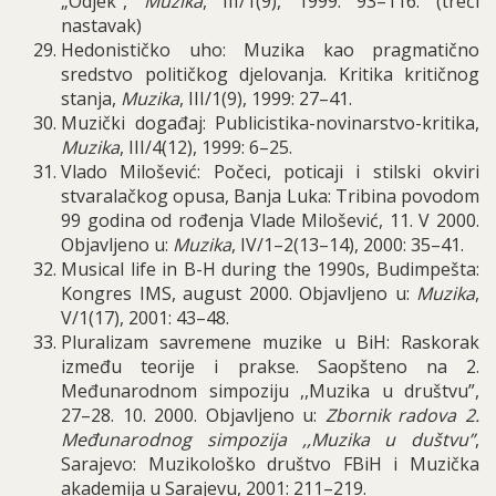
„Odjek“,
Muzika
, III/1(9), 1999: 93–116. (treći
nastavak)
Hedonističko uho: Muzika kao pragmatično
sredstvo političkog djelovanja. Kritika kritičnog
stanja,
Muzika
, III/1(9), 1999: 27–41.
Muzički događaj: Publicistika-novinarstvo-kritika,
Muzika
, III/4(12), 1999: 6–25.
Vlado Milošević: Počeci, poticaji i stilski okviri
stvaralačkog opusa, Banja Luka: Tribina povodom
99 godina od rođenja Vlade Milošević, 11.
V 2000.
Objavljeno u:
Muzika
, IV/1–2(13–14), 2000: 35–41.
Musical life in B-H during the 1990s, Budimpešta:
Kongres IMS, august 2000. Objavljeno u:
Muzika
,
V/1(17), 2001: 43–48.
Pluralizam savremene muzike u BiH: Raskorak
između teorije i prakse. Saopšteno na 2.
Međunarodnom simpoziju ,,Muzika u društvu”,
27–28. 10. 2000. Objavljeno u:
Zbornik radova 2.
Međunarodnog simpozija ,,Muzika u duštvu”
,
Sarajevo: Muzikološko društvo FBiH i Muzička
akademija u Sarajevu, 2001: 211–219.