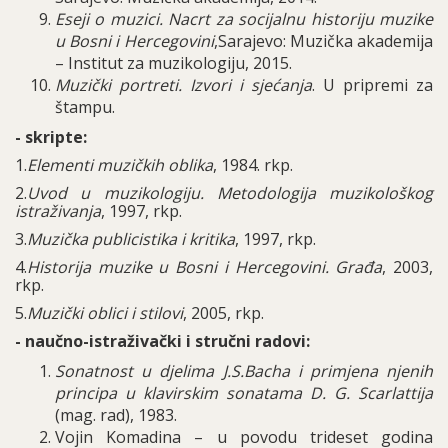
Eseji o muzici. Nacrt za socijalnu historiju muzike
u Bosni i Hercegovini
,Sarajevo: Muzička akademija
– Institut za muzikologiju, 2015.
Muzički portreti. Izvori i sjećanja
. U pripremi za
štampu.
- skripte:
1.
Elementi muzičkih oblika
, 1984. rkp.
2.
Uvod u muzikologiju. Metodologija muzikološkog
istraživanja
, 1997, rkp.
3.
Muzička publicistika i kritika
, 1997, rkp.
4.
Historija muzike u Bosni i Hercegovini. Građa
, 2003,
rkp.
5.
Muzički oblici i stilovi
, 2005, rkp.
- naučno-istraživački i stručni radovi:
Sonatnost u djelima J.S.Bacha i primjena njenih
principa u klavirskim sonatama D. G. Scarlattija
(mag. rad), 1983.
Vojin Komadina – u povodu trideset godina