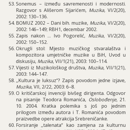
Sonemus
–
izme
đ
u savremenosti i modernosti
.
Razgovor s Ali
š
erom Sijari
ć
em
,
Muzika
,
VI
/2(20),
2002: 130–136.
BOMUZ
2002 –
Dani bih
.
muzike
,
Muzika
,
VI
/2(20),
2002: 146–149;
RBH
1,
decembar
2002.
Zapis nakon … Ivo Pogorelić,
Muzika
, VI/2(20),
2002: 150–152.
Okrugli stol
:
Mjesto muzi
č
kog stvarala
š
tva i
kompozitora umjetni
č
ke muzike u BiH
,
Uvod u
diskusiju
,
Muzika
,
VII
/1(21), 2003: 100–114.
Vijesti iz Muzikolo
š
kog dru
š
tva
,
Muzika
,
VII
/1(21),
2003: 144–147.
,,Kultura je luksuz“? Zapis povodom jedne izjave,
Muzika
, VII, 2/22, 2003: 6–8.
O kritičarskoj invenciji bivšeg dirigenta. Odgovor
na pisanije Teodora Romanića,
Oslobođenje
, 21.
10. 2004. Kratka polemika s još po jednim
prilogom između autora i T. Romanića povodom
praizvedbe opere atrakcija Srebreničanke.
Forsiranje ,,talenata“ kao zamjena za kulturnu