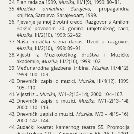
Plan rada za 1999,
Muzika
, III/1(9), 1999: 80–81.
Muzi
č
ka omladina Sarajevo
,
propagandna
knji
ž
ica
,
Sarajevo
:
Sarajevoart
, 1999.
Pjevanje je moj životni credo. Razgovor s Amilom
Bakšić povodom 20 godina umjetničkog rada,
Muzika
, III/2(10), 1999: 52–62.
Naša muzička scena danas. Uvod u razgovor,
Muzika
, III/2(10), 1999: 89–91.
Vijesti iz Muzikološkog društva i Muzičke
akademije,
Muzika
, III/2(10), 1999: 102.
Međunarodna glazbena tribina,
Muzika
, III/4(12),
1999: 100–103.
Dnevnički zapisi o muzici,
Muzika
, III/4(12), 1999:
105–110.
Vijesti iz…
Muzika
, IV/1–2(13–14), 2000: 104–107.
Dnevnički zapisi o muzici,
Muzika
, IV/1–2(13–14),
2000: 110–113.
Dnevnički zapisi o muzici,
Muzika
, IV/3 – 4(15–16),
2000: 142–144.
Gudački kvartet kamernog teatra 55. Promocija
dvostrukog CD-a. Kamerni teatar 55, 16. II. 2001.