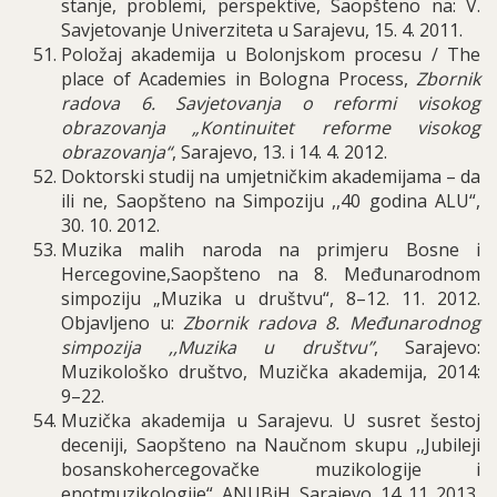
stanje, problemi, perspektive, Saopšteno na: V.
Savjetovanje Univerziteta u Sarajevu, 15. 4. 2011.
Položaj akademija u Bolonjskom procesu / The
place of Academies in Bologna Process,
Zbornik
radova 6. Savjetovanja o reformi visokog
obrazovanja „Kontinuitet reforme visokog
obrazovanja“
, Sarajevo, 13. i 14. 4. 2012.
Doktorski studij na umjetničkim akademijama – da
ili ne, Saopšteno na Simpoziju ,,40 godina ALU“,
30. 10. 2012.
Muzika malih naroda na primjeru Bosne i
Hercegovine,Saopšteno na 8. Međunarodnom
simpoziju „Muzika u društvu“, 8–12. 11. 2012.
Objavljeno u:
Zbornik radova 8. Međunarodnog
simpozija ,,Muzika u društvu”
, Sarajevo:
Muzikološko društvo, Muzička akademija, 2014:
9–22.
Muzička akademija u Sarajevu. U susret šestoj
deceniji, Saopšteno na Naučnom skupu ,,Jubileji
bosanskohercegovačke muzikologije i
enotmuzikologije“, ANUBiH, Sarajevo, 14. 11. 2013.