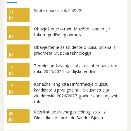
Septembarski rok 2025/26
21.
Jul
Obavještenje o radu Muzičke akademije
17.
tokom godišnjeg odmora
Jul
Obavještenje za studente o upisu ocjena iz
14.
predmeta Muzička tehnologija
Jul
Termini održavanja ispita u septembarskom
14.
roku 2025/2026. studijske godine
Jul
Konačna rang lista i informacije o upisu
10.
kandidata u prvu godinu I ciklusa studija
Jul
akademske 2026/2027. godine - prvi prijavni
rok
Rezultati popravnog završnog ispita iz
08.
Didaktike kod prof. dr. Sandre Bjelan
Jul