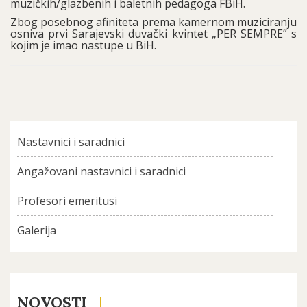
muzičkih/glazbenih i baletnih pedagoga FBiH.
Zbog posebnog afiniteta prema kamernom muziciranju
osniva prvi Sarajevski duvački kvintet „PER SEMPRE” s
kojim je imao nastupe u BiH.
Nastavnici i saradnici
Angažovani nastavnici i saradnici
Profesori emeritusi
Galerija
NOVOSTI