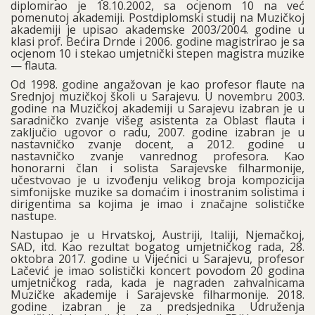
diplomirao je 18.10.2002, sa ocjenom 10 na već
pomenutoj akademiji. Postdiplomski studij na Muzičkoj
akademiji je upisao akademske 2003/2004. godine u
klasi prof. Bećira Drnde i 2006. godine magistrirao je sa
ocjenom 10 i stekao umjetnički stepen magistra muzike
— flauta.
Od 1998. godine angažovan je kao profesor flaute na
Srednjoj muzičkoj školi u Sarajevu. U novembru 2003.
godine na Muzičkoj akademiji u Sarajevu izabran je u
saradničko zvanje višeg asistenta za Oblast flauta i
zaključio ugovor o radu, 2007. godine izabran je u
nastavničko zvanje docent, a 2012. godine u
nastavničko zvanje vanrednog profesora. Kao
honorarni član i solista Sarajevske filharmonije,
učestvovao je u izvođenju velikog broja kompozicija
simfonijske muzike sa domaćim i inostranim solistima i
dirigentima sa kojima je imao i značajne solističke
nastupe.
Nastupao je u Hrvatskoj, Austriji, Italiji, Njemačkoj,
SAD, itd. Kao rezultat bogatog umjetničkog rada, 28.
oktobra 2017. godine u Vijećnici u Sarajevu, profesor
Lačević je imao solistički koncert povodom 20 godina
umjetničkog rada, kada je nagraden zahvalnicama
Muzičke akademije i Sarajevske filharmonije. 2018.
godine izabran je za predsjednika Udruženja