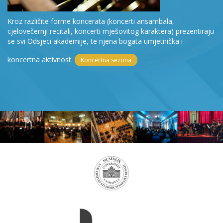
Kroz različite forme koncerata (koncerti ansambala,
cjelovečernji recitali, koncerti mješovitog karaktera) prezentiraju
se svi Odsjeci akademije, te njena bogata umjetnička i
koncertna aktivnost.
Koncertna sezona