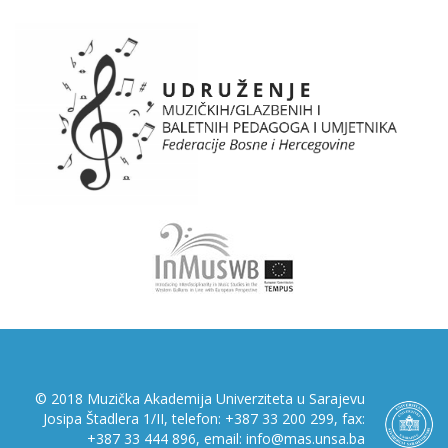
© 2018 Muzička Akademija Univerziteta u Sarajevu
Josipa Štadlera 1/II, telefon: +387 33 200 299, fax:
+387 33 444 896, email: info@mas.unsa.ba