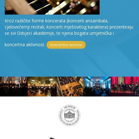
Kroz različite forme koncerata (koncerti ansambala,
cjelovečernji recitali, koncerti mješovitog karaktera) prezentiraju
se svi Odsjeci akademije, te njena bogata umjetnička i
koncertna aktivnost.
Koncertna sezona