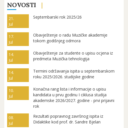
NOVOSTI
Septembarski rok 2025/26
21.
Jul
Obavještenje o radu Muzičke akademije
17.
tokom godišnjeg odmora
Jul
Obavještenje za studente o upisu ocjena iz
14.
predmeta Muzička tehnologija
Jul
Termini održavanja ispita u septembarskom
14.
roku 2025/2026. studijske godine
Jul
Konačna rang lista i informacije o upisu
10.
kandidata u prvu godinu I ciklusa studija
Jul
akademske 2026/2027. godine - prvi prijavni
rok
Rezultati popravnog završnog ispita iz
08.
Didaktike kod prof. dr. Sandre Bjelan
Jul