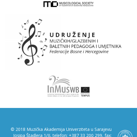
© 2018 Muzička Akademija Univerziteta u Sarajevu
Josipa Štadlera 1/II, telefon: +387 33 200 299, fax: