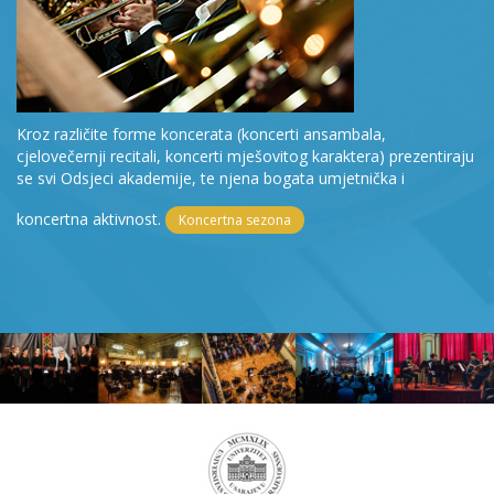
Kroz različite forme koncerata (koncerti ansambala,
cjelovečernji recitali, koncerti mješovitog karaktera) prezentiraju
se svi Odsjeci akademije, te njena bogata umjetnička i
koncertna aktivnost.
Koncertna sezona