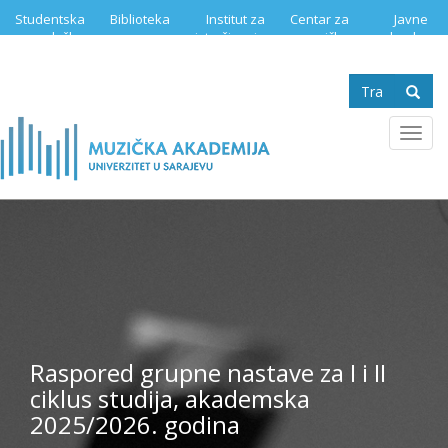
Skip
Studentska
Biblioteka
Institut za
Centar za
Javne
to
služba
istraživanje
muzičku
nabavke
main
muzike
edukaciju
content
Search
form
Se
Toggl
navig
Raspored grupne nastave za I i II
ciklus studija, akademska
2025/2026. godina