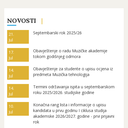
NOVOSTI
Septembarski rok 2025/26
21.
Jul
Obavještenje o radu Muzičke akademije
17.
tokom godišnjeg odmora
Jul
Obavještenje za studente o upisu ocjena iz
14.
predmeta Muzička tehnologija
Jul
Termini održavanja ispita u septembarskom
14.
roku 2025/2026. studijske godine
Jul
Konačna rang lista i informacije o upisu
10.
kandidata u prvu godinu I ciklusa studija
Jul
akademske 2026/2027. godine - prvi prijavni
rok