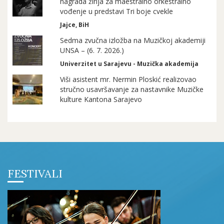
nagrada žirija za maestralno orkestralno
vođenje u predstavi Tri boje cvekle
Jajce, BiH
Sedma zvučna izložba na Muzičkoj akademiji
UNSA – (6. 7. 2026.)
Univerzitet u Sarajevu - Muzička akademija
Viši asistent mr. Nermin Ploskić realizovao
stručno usavršavanje za nastavnike Muzičke
kulture Kantona Sarajevo
FESTIVALI