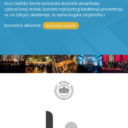
Kroz različite forme koncerata (koncerti ansambala,
cjelovečernji recitali, koncerti mješovitog karaktera) prezentiraju
se svi Odsjeci akademije, te njena bogata umjetnička i
koncertna aktivnost.
Koncertna sezona