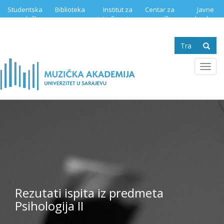
Skip
Studentska
Biblioteka
Institut za
Centar za
Javne
to
služba
istraživanje
muzičku
nabavke
main
muzike
edukaciju
content
Search
form
Se
Toggl
navig
Rezutati ispita iz predmeta
Psihologija II