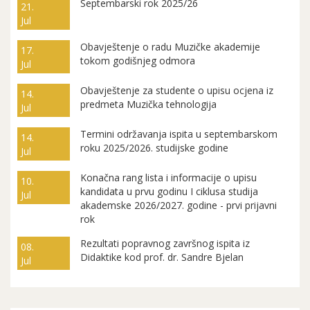
Septembarski rok 2025/26
21.
Jul
Obavještenje o radu Muzičke akademije
17.
tokom godišnjeg odmora
Jul
Obavještenje za studente o upisu ocjena iz
14.
predmeta Muzička tehnologija
Jul
Termini održavanja ispita u septembarskom
14.
roku 2025/2026. studijske godine
Jul
Konačna rang lista i informacije o upisu
10.
kandidata u prvu godinu I ciklusa studija
Jul
akademske 2026/2027. godine - prvi prijavni
rok
Rezultati popravnog završnog ispita iz
08.
Didaktike kod prof. dr. Sandre Bjelan
Jul