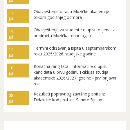
Jul
Obavještenje o radu Muzičke akademije
17.
tokom godišnjeg odmora
Jul
Obavještenje za studente o upisu ocjena iz
14.
predmeta Muzička tehnologija
Jul
Termini održavanja ispita u septembarskom
14.
roku 2025/2026. studijske godine
Jul
Konačna rang lista i informacije o upisu
10.
kandidata u prvu godinu I ciklusa studija
Jul
akademske 2026/2027. godine - prvi prijavni
rok
Rezultati popravnog završnog ispita iz
08.
Didaktike kod prof. dr. Sandre Bjelan
Jul