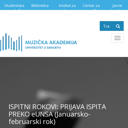
Skip
Studentska
Biblioteka
Institut za
Centar za
Javne
to
služba
istraživanje
muzičku
nabavke
main
muzike
edukaciju
content
Search
form
Se
Toggl
navig
ISPITNI ROKOVI: PRIJAVA ISPITA
PREKO eUNSA (Januarsko-
februarski rok)