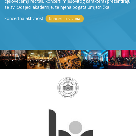
cjelovečernji recitali, koncerti mješovitog karaktera) prezentiraju
se svi Odsjeci akademije, te njena bogata umjetnička i
koncertna aktivnost.
Koncertna sezona