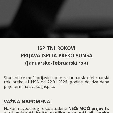
ISPITNI ROKOVI
PRIJAVA ISPITA PREKO eUNSA
(Januarsko-februarski rok)
Studenti će moći prijaviti ispite za januarsko-februarski
rok preko eUNSA od 22.01.2026. godine do dva dana
prije termina svakog ispita.
VAŽNA NAPOMENA:
Nakon navedenog roka, studenti
NEĆE MOĆI
prijaviti,
a ni polagati ispite ukoliko nisu prijavili preko