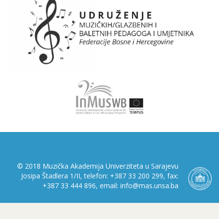
© 2018 Muzička Akademija Univerziteta u Sarajevu
Josipa Štadlera 1/II, telefon: +387 33 200 299, fax:
+387 33 444 896, email: info@mas.unsa.ba