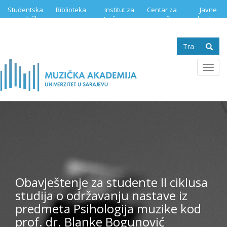
Skip
Studentska
Biblioteka
Institut za
Centar za
Javne
to
služba
istraživanje
muzičku
nabavke
main
muzike
edukaciju
content
Search
form
Se
Toggl
navig
Obavještenje za studente II ciklusa
studija o održavanju nastave iz
predmeta Psihologija muzike kod
prof. dr. Blanke Bogunović