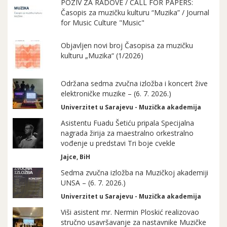
POZIV ZA RADOVE / CALL FOR PAPERS:
Časopis za muzičku kulturu “Muzika” / Journal
for Music Culture "Music"
Objavljen novi broj Časopisa za muzičku
kulturu „Muzika“ (1/2026)
Održana sedma zvučna izložba i koncert žive
elektroničke muzike – (6. 7. 2026.)
Univerzitet u Sarajevu - Muzička akademija
Asistentu Fuadu Šetiću pripala Specijalna
nagrada žirija za maestralno orkestralno
vođenje u predstavi Tri boje cvekle
Jajce, BiH
Sedma zvučna izložba na Muzičkoj akademiji
UNSA – (6. 7. 2026.)
Univerzitet u Sarajevu - Muzička akademija
Viši asistent mr. Nermin Ploskić realizovao
stručno usavršavanje za nastavnike Muzičke