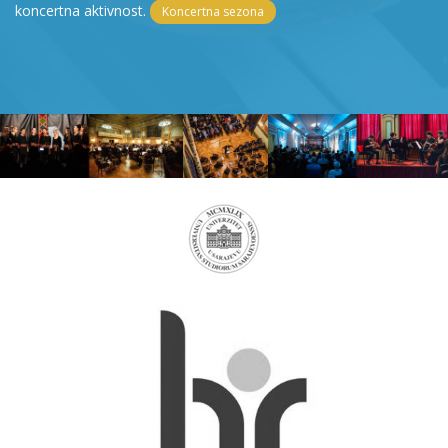
koncertna aktivnost.
Koncertna sezona