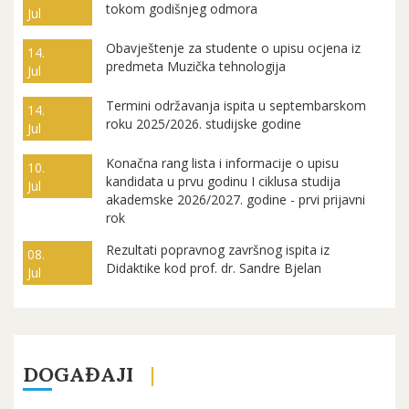
tokom godišnjeg odmora
Jul
Obavještenje za studente o upisu ocjena iz
14.
predmeta Muzička tehnologija
Jul
Termini održavanja ispita u septembarskom
14.
roku 2025/2026. studijske godine
Jul
Konačna rang lista i informacije o upisu
10.
kandidata u prvu godinu I ciklusa studija
Jul
akademske 2026/2027. godine - prvi prijavni
rok
Rezultati popravnog završnog ispita iz
08.
Didaktike kod prof. dr. Sandre Bjelan
Jul
DOGAĐAJI