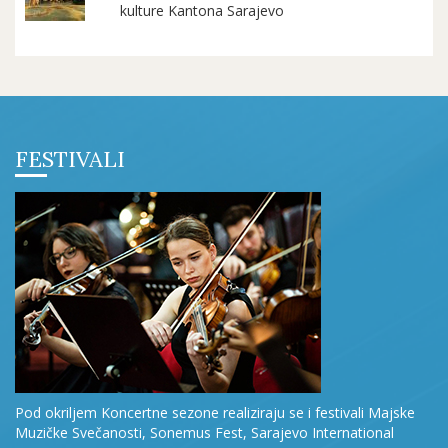
kulture Kantona Sarajevo
FESTIVALI
Pod okriljem Koncertne sezone realiziraju se i festivali Majske
Muzičke Svečanosti, Sonemus Fest, Sarajevo International