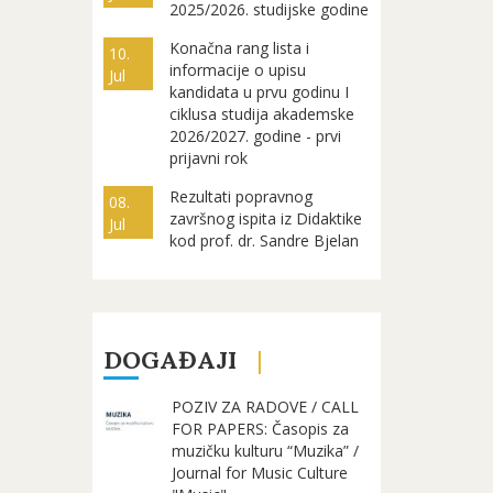
2025/2026. studijske godine
Konačna rang lista i
10.
informacije o upisu
Jul
kandidata u prvu godinu I
ciklusa studija akademske
2026/2027. godine - prvi
prijavni rok
Rezultati popravnog
08.
završnog ispita iz Didaktike
Jul
kod prof. dr. Sandre Bjelan
DOGAĐAJI
POZIV ZA RADOVE / CALL
FOR PAPERS: Časopis za
muzičku kulturu “Muzika” /
Journal for Music Culture