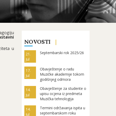
agogiju
stavni
NOVOSTI
iteta u
Septembarski rok 2025/26
21.
Jul
Obavještenje o radu
17.
Muzičke akademije tokom
Jul
godišnjeg odmora
Obavještenje za studente o
14.
upisu ocjena iz predmeta
Jul
Muzička tehnologija
Termini održavanja ispita u
14.
septembarskom roku
Jul