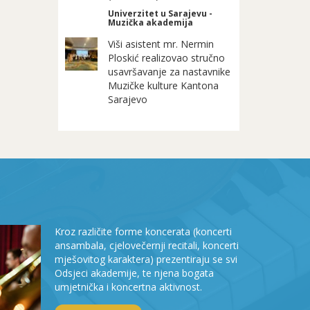
Univerzitet u Sarajevu -
Muzička akademija
Viši asistent mr. Nermin
Ploskić realizovao stručno
usavršavanje za nastavnike
Muzičke kulture Kantona
Sarajevo
Kroz različite forme koncerata (koncerti
ansambala, cjelovečernji recitali, koncerti
mješovitog karaktera) prezentiraju se svi
Odsjeci akademije, te njena bogata
umjetnička i koncertna aktivnost.