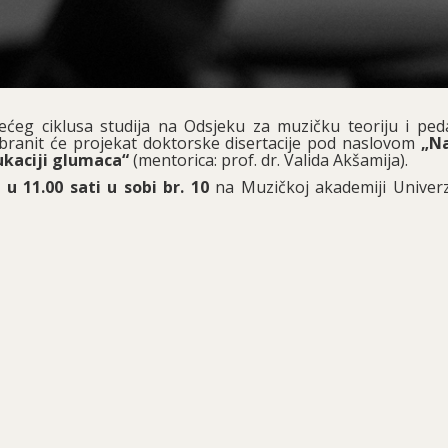
rećeg ciklusa studija na Odsjeku za muzičku teoriju i ped
 branit će projekat doktorske disertacije pod naslovom
„Na
ukaciji glumaca“
(mentorica: prof. dr. Valida Akšamija).
 u 11.00 sati u sobi br. 10
na Muzičkoj akademiji Univerz