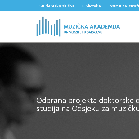
Skip
Studentska služba
Biblioteka
Institut za istr
to
main
content
Odbrana projekta doktorske dis
studija na Odsjeku za muzičku