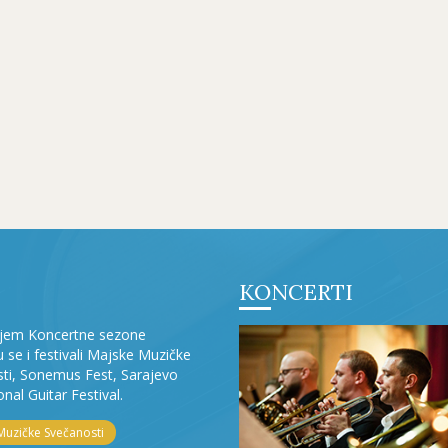
KONCERTI
ljem Koncertne sezone
ju se i festivali Majske Muzičke
ti, Sonemus Fest, Sarajevo
onal Guitar Festival.
Muzičke Svečanosti