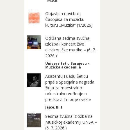
"Music"
Objavljen novi broj
Časopisa za muzičku
kulturu „Muzika“ (1/2026)
Održana sedma zvučna
izložba i koncert žive
elektroničke muzike – (6. 7.
2026.)
Univerzitet u Sarajevu -
Muzička akademija
Asistentu Fuadu Šetiću
pripala Specijalna nagrada
žirija za maestralno
orkestralno vođenje u
predstavi Tri boje cvekle
Jajce, BiH
Sedma zvučna izložba na
Muzičkoj akademiji UNSA –
(6. 7. 2026.)