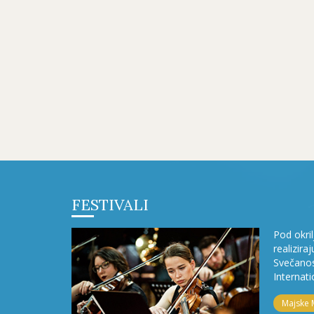
FESTIVALI
Pod okri
realizira
Svečanos
Internati
Majske 