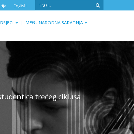
Search
rija
English
form
Search
DSJECI
MEĐUNARODNA SARADNJA
studentica trećeg ciklusa