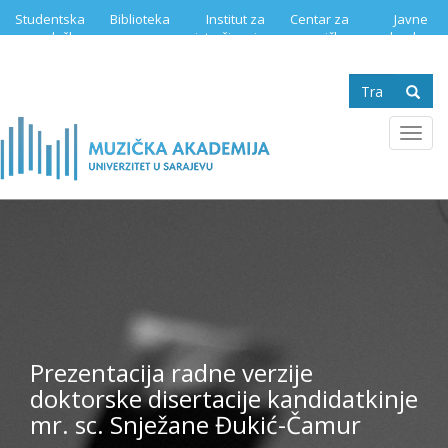
Skip
Studentska
Biblioteka
Institut za
Centar za
Javne
to
služba
istraživanje
muzičku
nabavke
main
muzike
edukaciju
content
Search
form
Se
Toggl
navig
Prezentacija radne verzije
doktorske disertacije kandidatkinje
mr. sc. Snježane Đukić-Čamur