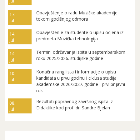
Jul
Obavještenje o radu Muzičke akademije
17.
tokom godišnjeg odmora
Jul
Obavještenje za studente o upisu ocjena iz
14.
predmeta Muzička tehnologija
Jul
Termini održavanja ispita u septembarskom
14.
roku 2025/2026. studijske godine
Jul
Konačna rang lista i informacije o upisu
10.
kandidata u prvu godinu I ciklusa studija
Jul
akademske 2026/2027. godine - prvi prijavni
rok
Rezultati popravnog završnog ispita iz
08.
Didaktike kod prof. dr. Sandre Bjelan
Jul