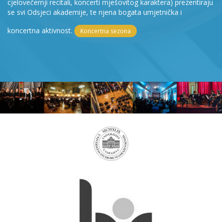
cjelovečernji recitali, koncerti mješovitog karaktera) prezentiraju
se svi Odsjeci akademije, te njena bogata umjetnička i
koncertna aktivnost.
Koncertna sezona