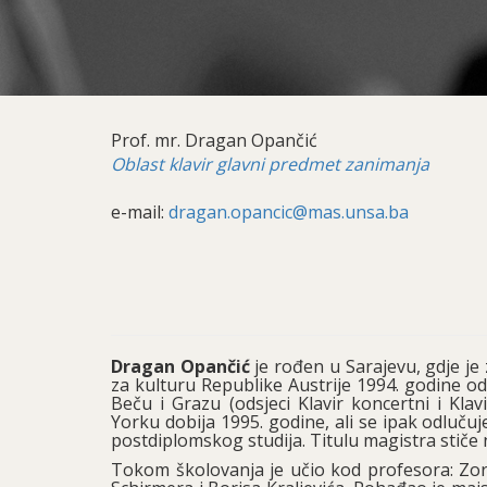
Prof. mr. Dragan Opančić
Oblast klavir glavni predmet zanimanja
e-mail:
dragan.opancic@mas.unsa.ba
Dragan Opančić
je rođen u Sarajevu, gdje je
za kulturu Republike Austrije 1994. godine odl
Beču i Grazu (odsjeci Klavir koncertni i Kla
Yorku dobija 1995. godine, ali se ipak odlučuj
postdiplomskog studija. Titulu magistra stiče 
Tokom školovanja je učio kod profesora: Zor