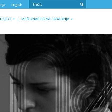
Search
rija
English
form
Search
DSJECI
MEĐUNARODNA SARADNJA