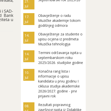
Wildea,
21.
Jul
i i SAD-
ld Bank
Obavještenje o radu
17.
iteta u
Muzičke akademije tokom
Jul
godišnjeg odmora
Obavještenje za studente o
14.
upisu ocjena iz predmeta
Jul
Muzička tehnologija
Termini održavanja ispita u
14.
septembarskom roku
Jul
2025/2026. studijske godine
Konačna rang lista i
10.
informacije o upisu
Jul
kandidata u prvu godinu I
ciklusa studija akademske
2026/2027. godine - prvi
prijavni rok
Rezultati popravnog
08.
završnog ispita iz Didaktike
Jul