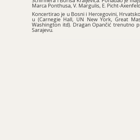
Schirmera i Borisa Kraljevića. Pohađao je ma
Marca Ponthusa, V. Margulis, E. Picht-Axenfeld
Koncertirao je u Bosni i Hercegovini, Hrvatskoj
u (Carnegie Hall, UN New York, Great Mas
Washington itd). Dragan Opančić trenutno pr
Sarajevu.