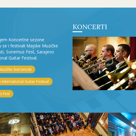
KONCERTI
ljem Koncertne sezone
ju se i festivali Majske Muzičke
ti, Sonemus Fest, Sarajevo
onal Guitar Festival.
Muzičke Svečanosti
 International Guitar Festival
 Fest