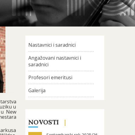
Nastavnici i saradnici
Angažovani nastavnici i
saradnici
Profesori emeritusi
Galerija
starstva
muziku u
e u New
emestara
NOVOSTI
Markusa
Septembarski rok 2025/26