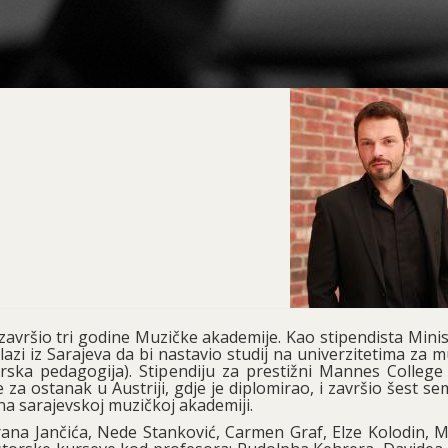
 završio tri godine Muzičke akademije. Kao stipendista Mini
azi iz Sarajeva da bi nastavio studij na univerzitetima za 
virska pedagogija). Stipendiju za prestižni Mannes Colleg
e za ostanak u Austriji, gdje je diplomirao, i završio šest s
na sarajevskoj muzičkoj akademiji.
ana Jančića, Nede Stanković, Carmen Graf, Elze Kolodin, 