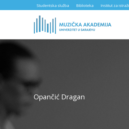
Skip
Studentska služba
Biblioteka
Institut za istr
to
main
content
Opančić Dragan