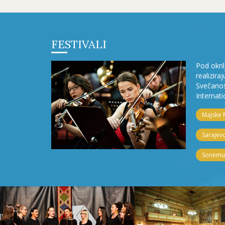
FESTIVALI
Pod okri
realizira
Svečanos
Internati
Majske 
Sarajevo
Sonemus