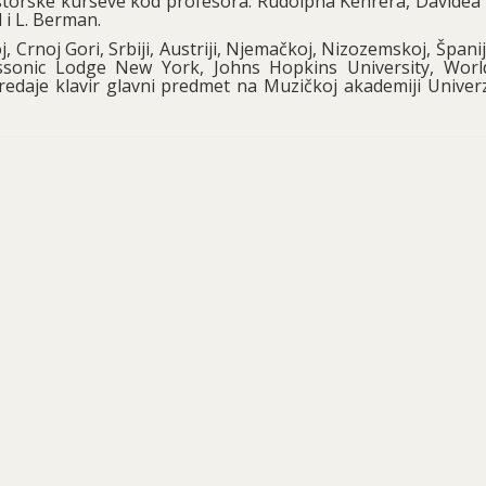
jstorske kurseve kod profesora: Rudolpha Kehrera, Davidea 
 i L. Berman.
, Crnoj Gori, Srbiji, Austriji, Njemačkoj, Nizozemskoj, Španij
sonic Lodge New York, Johns Hopkins University, Wor
edaje klavir glavni predmet na Muzičkoj akademiji Univerz