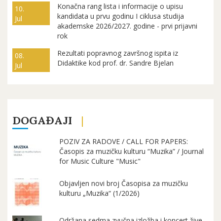
Konačna rang lista i informacije o upisu
10.
kandidata u prvu godinu I ciklusa studija
Jul
akademske 2026/2027. godine - prvi prijavni
rok
Rezultati popravnog završnog ispita iz
08.
Didaktike kod prof. dr. Sandre Bjelan
Jul
DOGAĐAJI
POZIV ZA RADOVE / CALL FOR PAPERS:
Časopis za muzičku kulturu “Muzika” / Journal
for Music Culture "Music"
Objavljen novi broj Časopisa za muzičku
kulturu „Muzika“ (1/2026)
Održana sedma zvučna izložba i koncert žive