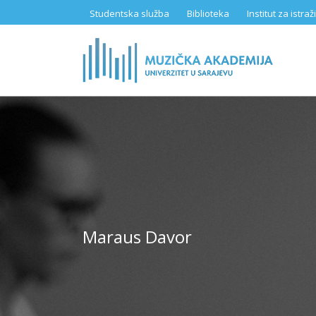
Skip
Studentska služba
Biblioteka
Institut za istr
to
main
content
Maraus Davor