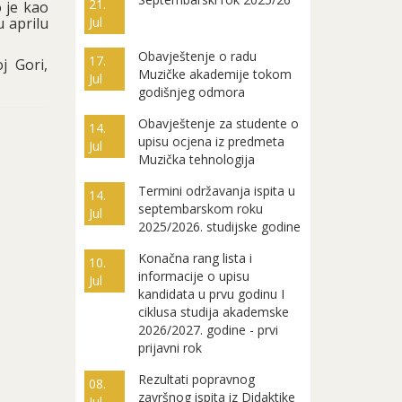
21.
o je kao
u aprilu
Jul
Obavještenje o radu
17.
j Gori,
Muzičke akademije tokom
Jul
godišnjeg odmora
Obavještenje za studente o
14.
upisu ocjena iz predmeta
Jul
Muzička tehnologija
Termini održavanja ispita u
14.
septembarskom roku
Jul
2025/2026. studijske godine
Konačna rang lista i
10.
informacije o upisu
Jul
kandidata u prvu godinu I
ciklusa studija akademske
2026/2027. godine - prvi
prijavni rok
Rezultati popravnog
08.
završnog ispita iz Didaktike
Jul