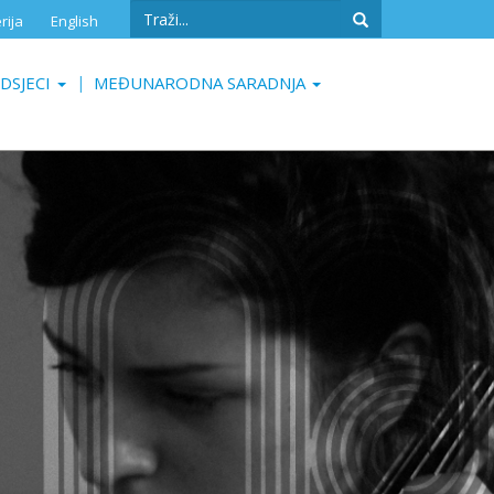
Search
rija
English
form
Search
DSJECI
MEĐUNARODNA SARADNJA