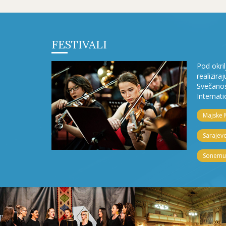
FESTIVALI
Pod okri
realizira
Svečanos
Internati
Majske 
Sarajevo
Sonemus