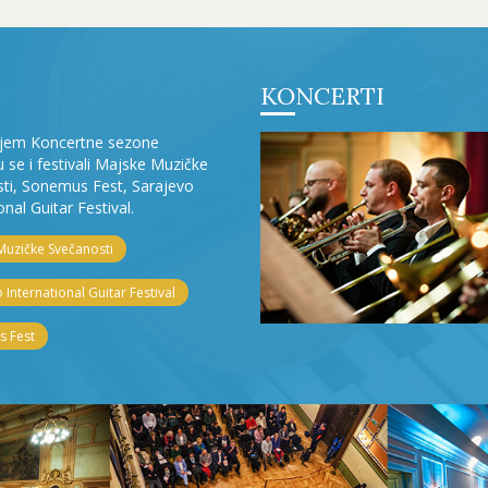
KONCERTI
ljem Koncertne sezone
ju se i festivali Majske Muzičke
ti, Sonemus Fest, Sarajevo
onal Guitar Festival.
Muzičke Svečanosti
 International Guitar Festival
 Fest