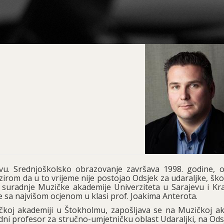
vu. Srednjoškolsko obrazovanje završava 1998. godine, o
irom da u to vrijeme nije postojao Odsjek za udaraljke, šk
 suradnje Muzičke akademije Univerziteta u Sarajevu i Kra
 sa najvišom ocjenom u klasi prof. Joakima Anterota.
čkoj akademiji u Štokholmu, zapošljava se na Muzičkoj ak
dni profesor za stručno-umjetničku oblast Udaraljki, na Od