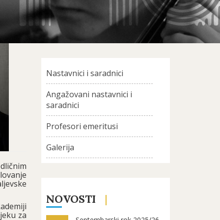
Nastavnici i saradnici
Angažovani nastavnici i
saradnici
Profesori emeritusi
Galerija
dličnim
olovanje
ljevske
NOVOSTI
ademiji
sjeku za
Septembarski rok 2025/26