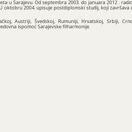
teta u Sarajevu. Od septembra 2003. do januara 2012 . radi
 U oktobru 2004. upisuje postdiplomski studij, koji završava 
oj, Austriji, Švedskoj, Rumuniji, Hrvatskoj, Srbiji, Crno
 redovna ispomoć Sarajevske filharmonije.