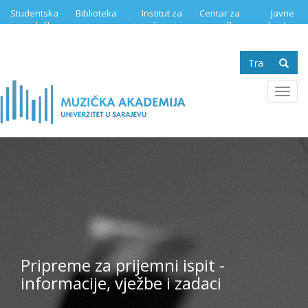
Skip
Studentska
Biblioteka
Institut za
Centar za
Javne
to
služba
istraživanje
muzičku
nabavke
main
muzike
edukaciju
content
Search
form
Se
Toggl
navig
Pripreme za prijemni ispit -
informacije, vježbe i zadaci