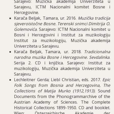
Sarajevo: Muzička akademija Univerziteta u
Sarajevu, ICTM Nacionalni komitet Bosne i
Hercegovine.
Karača Beljak, Tamara, ur. 2016.
Muzička tradicija
sjeveroistočne Bosne. Terenski snimci Dimitrija O.
Golemovića
. Sarajevo: ICTM Nacionalni komitet u
Bosni i Hercegovini i Institut za muzikologiju
Institut za muzikologiju, Muzička akademija
Univerziteta u Sarajevu.
Karača Beljak, Tamara, ur. 2018.
Tradicionalna
narodna muzika Bosne i Hercegovine. Sevdalinka
.
Serija 2. CD i knjižica. Sarajevo: Institut za
muzikologiju, Muzička akademija Univerziteta u
Sarajevu.
Lechleitner Gerda; Liebl Christian, eds. 2017.
Epic
Folk Songs from Bosnia and Herzegovina, The
Collections of Matija Murko (1912,1913)
. Sound
Documents from the Phonogrammarchive of the
Austrian Academy of Sciences. The Complete
Historical Collections 1899-1950. CD and booklet.
Wien: Österreichische Akademie der