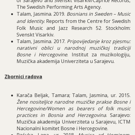
of Sarajevo and Svenskt visarkiv/Caprice Records,
The Swedish Performing Arts Agency.
Talam, Jasmina. 2019.
Bosnians in Sweden – Music
and Identity
. Reports from the Centre for Swedish
Folk Music and Jazz Research 52. Stockholm:
Svenskt Visarkiv.
Talam, Jasmina. 2017.
Pripovijedanje kroz pjesmu:
narativni oblici u narodnoj muzičkoj tradiciji
Bosne i Hercegovine
. Institut za muzikologiju,
Muzička akademija Univerziteta u Sarajevu.
Zbornici radova
Karača Beljak, Tamara; Talam, Jasmina, ur. 2015.
Žene nositeljice narodne muzičke prakse Bosne i
Hercegovine/Women as bearers of folk music
practices in Bosnia and Herzegovina
. Sarajevo:
Muzička akademija Univerziteta u Sarajevu, ICTM
Nacionalni komitet Bosne i Hercegovine.
Paćuka, Lana, ur. 2018.
Musica ad Hominem.