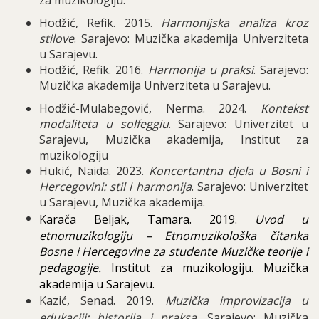
za muzikologiju.
Hodžić, Refik. 2015.
Harmonijska analiza kroz
stilove
. Sarajevo: Muzička akademija Univerziteta
u Sarajevu.
Hodžić, Refik. 2016.
Harmonija u praksi
. Sarajevo:
Muzička akademija Univerziteta u Sarajevu.
Hodžić-Mulabegović, Nerma. 2024.
Kontekst
modaliteta u solfeggiu
. Sarajevo: Univerzitet u
Sarajevu, Muzička akademija, Institut za
muzikologiju
Hukić, Naida. 2023.
Koncertantna djela u Bosni i
Hercegovini: stil i harmonija
. Sarajevo: Univerzitet
u Sarajevu, Muzička akademija.
Karača Beljak, Tamara. 2019.
Uvod u
etnomuzikologiju – Etnomuzikološka čitanka
Bosne i Hercegovine za studente Muzičke teorije i
pedagogije.
Institut za muzikologiju. Muzička
akademija u Sarajevu.
Kazić, Senad. 2019.
Muzička improvizacija u
edukaciji: historija i praksa
. Sarajevo: Muzička