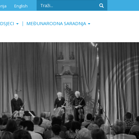
Search
rija
English
form
Search
DSJECI
MEĐUNARODNA SARADNJA