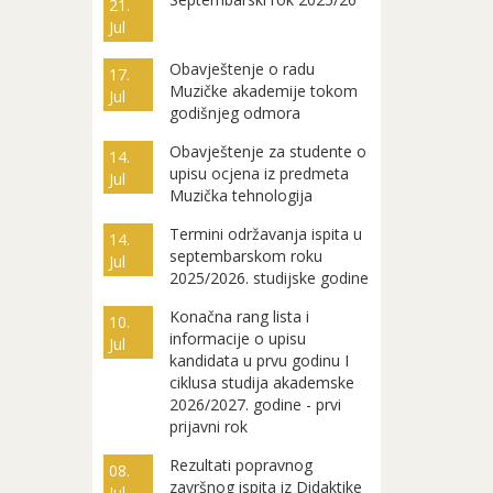
21.
Jul
Obavještenje o radu
17.
Muzičke akademije tokom
Jul
godišnjeg odmora
Obavještenje za studente o
14.
upisu ocjena iz predmeta
Jul
Muzička tehnologija
Termini održavanja ispita u
14.
septembarskom roku
Jul
2025/2026. studijske godine
Konačna rang lista i
10.
informacije o upisu
Jul
kandidata u prvu godinu I
ciklusa studija akademske
2026/2027. godine - prvi
prijavni rok
Rezultati popravnog
08.
završnog ispita iz Didaktike
Jul