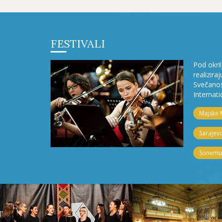
FESTIVALI
Pod okri
realizira
Svečanos
Internati
Majske 
Sarajevo
Sonemus