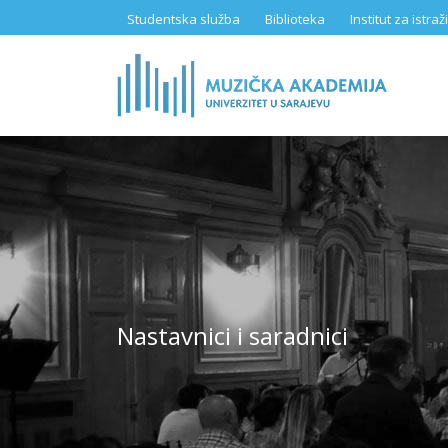
Skip
Studentska služba
Biblioteka
Institut za istr
to
main
content
Nastavnici i saradnici