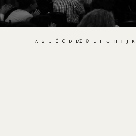
A
B
C
Č
Ć
D
DŽ
Đ
E
F
G
H
I
J
K