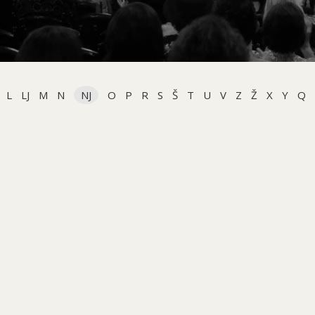
L
LJ
M
N
NJ
O
P
R
S
Š
T
U
V
Z
Ž
X
Y
Q