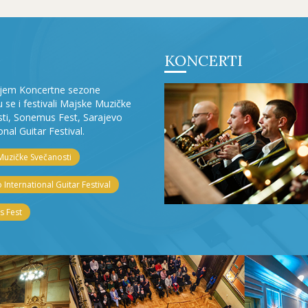
KONCERTI
ljem Koncertne sezone
ju se i festivali Majske Muzičke
ti, Sonemus Fest, Sarajevo
onal Guitar Festival.
Muzičke Svečanosti
 International Guitar Festival
 Fest