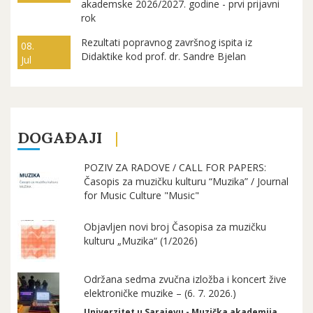
akademske 2026/2027. godine - prvi prijavni
rok
Rezultati popravnog završnog ispita iz
08.
Didaktike kod prof. dr. Sandre Bjelan
Jul
DOGAĐAJI
POZIV ZA RADOVE / CALL FOR PAPERS:
Časopis za muzičku kulturu “Muzika” / Journal
for Music Culture "Music"
Objavljen novi broj Časopisa za muzičku
kulturu „Muzika“ (1/2026)
Održana sedma zvučna izložba i koncert žive
elektroničke muzike – (6. 7. 2026.)
Univerzitet u Sarajevu - Muzička akademija