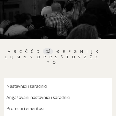
A
B
C
Č
Ć
D
DŽ
Đ
E
F
G
H
I
J
K
L
LJ
M
N
NJ
O
P
R
S
Š
T
U
V
Z
Ž
X
Y
Q
Nastavnici i saradnici
Angažovani nastavnici i saradnici
Profesori emeritusi