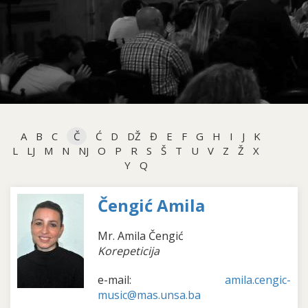
A
B
C
Č
Ć
D
DŽ
Đ
E
F
G
H
I
J
K
L
LJ
M
N
NJ
O
P
R
S
Š
T
U
V
Z
Ž
X
Y
Q
Čengić Amila
Mr. Amila Čengić
Korepeticija
e-mail:
amila.cengic-
music@mas.unsa.ba