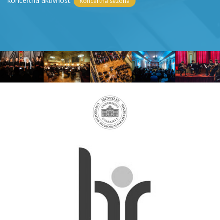
koncertna aktivnost.
Koncertna sezona