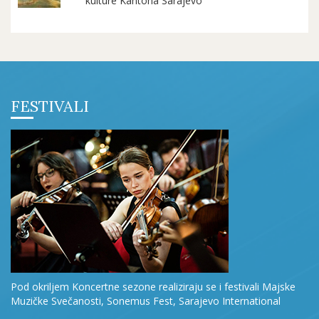
kulture Kantona Sarajevo
FESTIVALI
Pod okriljem Koncertne sezone realiziraju se i festivali Majske
Muzičke Svečanosti, Sonemus Fest, Sarajevo International