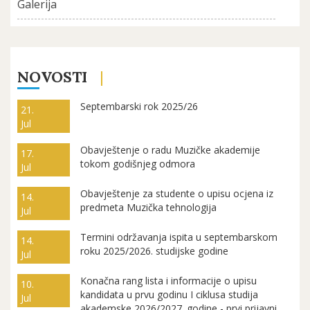
Galerija
NOVOSTI
Septembarski rok 2025/26
21.
Jul
Obavještenje o radu Muzičke akademije
17.
tokom godišnjeg odmora
Jul
Obavještenje za studente o upisu ocjena iz
14.
predmeta Muzička tehnologija
Jul
Termini održavanja ispita u septembarskom
14.
roku 2025/2026. studijske godine
Jul
Konačna rang lista i informacije o upisu
10.
kandidata u prvu godinu I ciklusa studija
Jul
akademske 2026/2027. godine - prvi prijavni