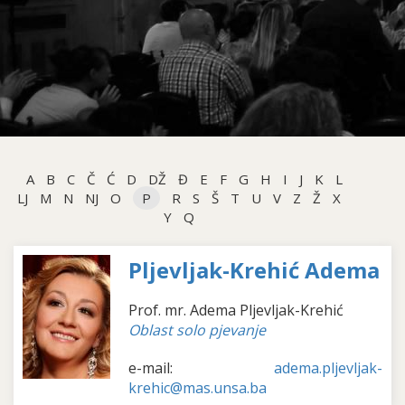
A
B
C
Č
Ć
D
DŽ
Đ
E
F
G
H
I
J
K
L
LJ
M
N
NJ
O
P
R
S
Š
T
U
V
Z
Ž
X
Y
Q
Pljevljak-Krehić Adema
Prof. mr. Adema Pljevljak-Krehić
Oblast solo pjevanje
e-mail:
adema.pljevljak-
krehic@mas.unsa.ba