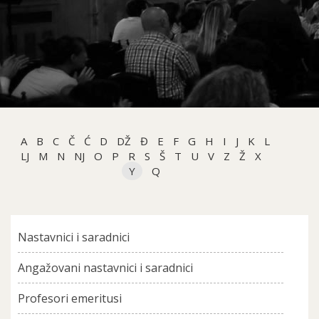
A
B
C
Č
Ć
D
DŽ
Đ
E
F
G
H
I
J
K
L
LJ
M
N
NJ
O
P
R
S
Š
T
U
V
Z
Ž
X
Y
Q
Nastavnici i saradnici
Angažovani nastavnici i saradnici
Profesori emeritusi