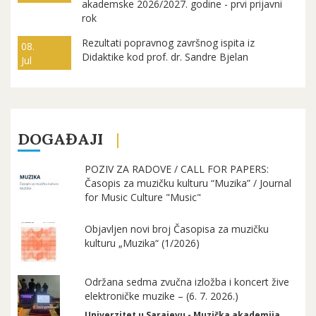
akademske 2026/2027. godine - prvi prijavni
rok
Rezultati popravnog završnog ispita iz
08.
Didaktike kod prof. dr. Sandre Bjelan
Jul
DOGAĐAJI
POZIV ZA RADOVE / CALL FOR PAPERS:
Časopis za muzičku kulturu “Muzika” / Journal
for Music Culture "Music"
Objavljen novi broj Časopisa za muzičku
kulturu „Muzika“ (1/2026)
Održana sedma zvučna izložba i koncert žive
elektroničke muzike – (6. 7. 2026.)
Univerzitet u Sarajevu - Muzička akademija