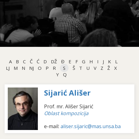
A
B
C
Č
Ć
D
DŽ
Đ
E
F
G
H
I
J
K
L
LJ
M
N
NJ
O
P
R
S
Š
T
U
V
Z
Ž
X
Y
Q
Sijarić Ališer
Prof. mr. Ališer Sijarić
Oblast kompozicija
e-mail:
aliser.sijaric@mas.unsa.ba