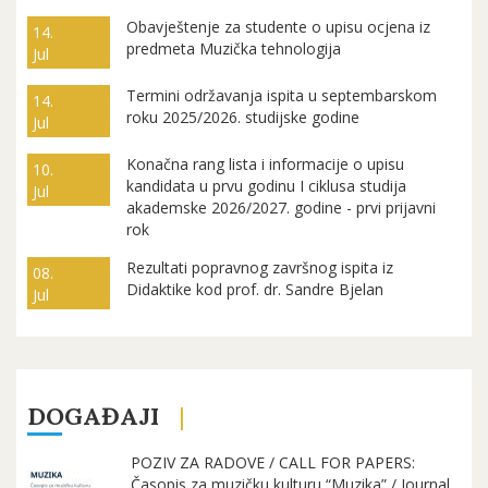
Obavještenje za studente o upisu ocjena iz
14.
predmeta Muzička tehnologija
Jul
Termini održavanja ispita u septembarskom
14.
roku 2025/2026. studijske godine
Jul
Konačna rang lista i informacije o upisu
10.
kandidata u prvu godinu I ciklusa studija
Jul
akademske 2026/2027. godine - prvi prijavni
rok
Rezultati popravnog završnog ispita iz
08.
Didaktike kod prof. dr. Sandre Bjelan
Jul
DOGAĐAJI
POZIV ZA RADOVE / CALL FOR PAPERS:
Časopis za muzičku kulturu “Muzika” / Journal