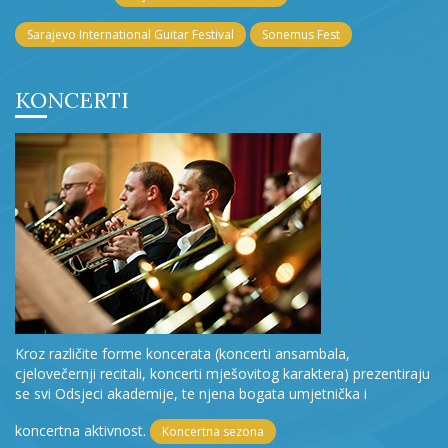
Sarajevo International Guitar Festival
Sonemus Fest
KONCERTI
Kroz različite forme koncerata (koncerti ansambala,
cjelovečernji recitali, koncerti mješovitog karaktera) prezentiraju
se svi Odsjeci akademije, te njena bogata umjetnička i
koncertna aktivnost.
Koncertna sezona